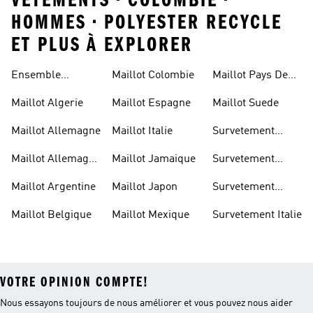
VETEMENTS • COLOMBIE •
HOMMES • POLYESTER RECYCLE
ET PLUS À EXPLORER
Ensemble
Maillot Colombie
Maillot Pays De
Allemagne
Galles
Maillot Algerie
Maillot Espagne
Maillot Suede
Maillot Allemagne
Maillot Italie
Survetement
Allemagne
Maillot Allemagne
Maillot Jamaique
Survetement
Enfant
Belgique
Maillot Argentine
Maillot Japon
Survetement
Espagne
Maillot Belgique
Maillot Mexique
Survetement Italie
VOTRE OPINION COMPTE!
Nous essayons toujours de nous améliorer et vous pouvez nous aider