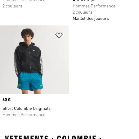
Hommes Performance
Authentique
2 couleurs
Hommes Performance
2 couleurs
Maillot des joueurs
Ajouter à la Liste de produits favor
Prix
60 €
Short Colombie Originals
Hommes Performance