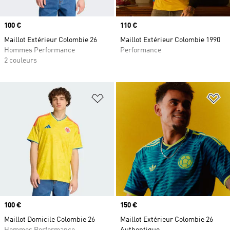
Prix
100 €
Prix
110 €
Maillot Extérieur Colombie 26
Maillot Extérieur Colombie 1990
Hommes Performance
Performance
2 couleurs
Ajouter à la Liste de produits favor
Aj
Prix
100 €
Prix
150 €
Maillot Domicile Colombie 26
Maillot Extérieur Colombie 26