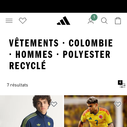
1
VÊTEMENTS · COLOMBIE
· HOMMES · POLYESTER
RECYCLÉ
4
7 résultats
Ajouter à la Liste de produits favor
Aj