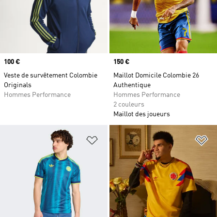
Prix
100 €
Prix
150 €
Veste de survêtement Colombie
Maillot Domicile Colombie 26
Originals
Authentique
Hommes Performance
Hommes Performance
2 couleurs
Maillot des joueurs
Ajouter à la Liste de produits favor
Aj