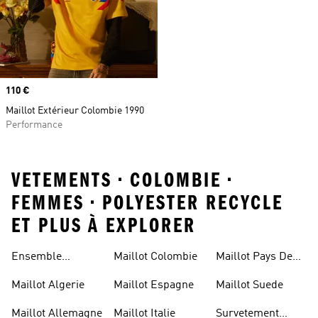
Prix
110 €
Maillot Extérieur Colombie 1990
Performance
VETEMENTS • COLOMBIE •
FEMMES • POLYESTER RECYCLE
ET PLUS À EXPLORER
Ensemble
Maillot Colombie
Maillot Pays De
Allemagne
Galles
Maillot Algerie
Maillot Espagne
Maillot Suede
Maillot Allemagne
Maillot Italie
Survetement