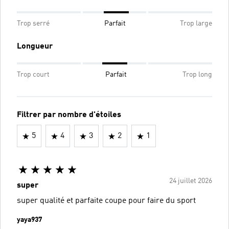
Trop serré
Parfait
Trop large
Longueur
Trop court
Parfait
Trop long
Filtrer par nombre d'étoiles
5
4
3
2
1
24 juillet 2026
super
super qualité et parfaite coupe pour faire du sport
yaya937