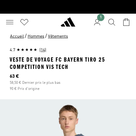
1
/
/
Accueil
Hommes
Vêtements
4.7
(14)
VESTE DE VOYAGE FC BAYERN TIRO 25
COMPETITION VIS TECH
Prix actuel
63 €
58,50 € Dernier prix le plus bas
90 € Prix d'origine