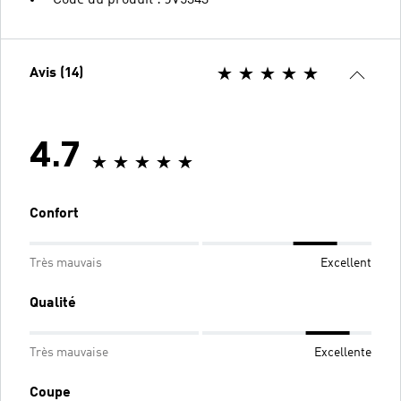
Code du produit : JV5343
Avis (14)
4.7
Confort
Très mauvais
Excellent
Qualité
Très mauvaise
Excellente
Coupe