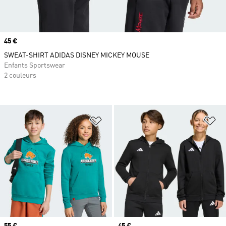
Prix
45 €
SWEAT-SHIRT ADIDAS DISNEY MICKEY MOUSE
Enfants Sportswear
2 couleurs
Ajouter à la Liste de produits favor
Aj