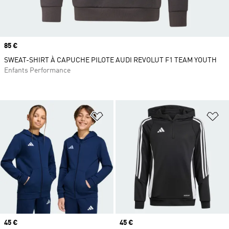
Prix
85 €
SWEAT-SHIRT À CAPUCHE PILOTE AUDI REVOLUT F1 TEAM YOUTH
Enfants Performance
Ajouter à la Liste de produits favor
Aj
Prix
45 €
Prix
45 €