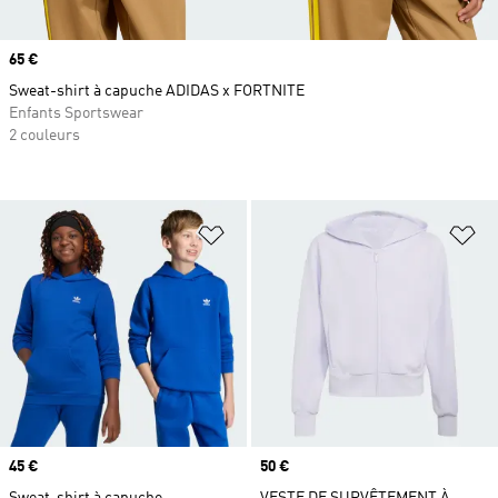
Prix
65 €
Sweat-shirt à capuche ADIDAS x FORTNITE
Enfants Sportswear
2 couleurs
Ajouter à la Liste de produits favor
Aj
Prix
45 €
Prix
50 €