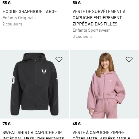
Prix
55 €
Prix
50 €
HOODIE GRAPHIQUE LARGE
VESTE DE SURVÊTEMENT À
Enfants Originals
CAPUCHE ENTIÈREMENT
2 couleurs
ZIPPÉE ADIDAS FILLES
Enfants Sportswear
3 couleurs
Ajouter à la Liste de produits favor
Aj
Prix
75 €
Prix
45 €
SWEAT-SHIRT À CAPUCHE ZIP
VESTE À CAPUCHE ZIPPÉE