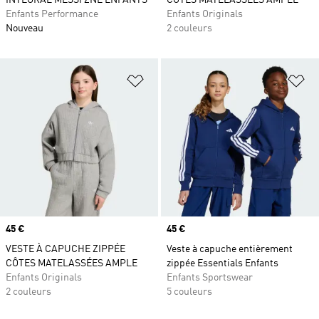
INTÉGRAL MESSI ZNE ENFANTS
CÔTES MATELASSÉES AMPLE
Enfants Performance
Enfants Originals
Nouveau
2 couleurs
Ajouter à la Liste de produits favor
Aj
Prix
45 €
Prix
45 €
VESTE À CAPUCHE ZIPPÉE
Veste à capuche entièrement
CÔTES MATELASSÉES AMPLE
zippée Essentials Enfants
Enfants Originals
Enfants Sportswear
2 couleurs
5 couleurs