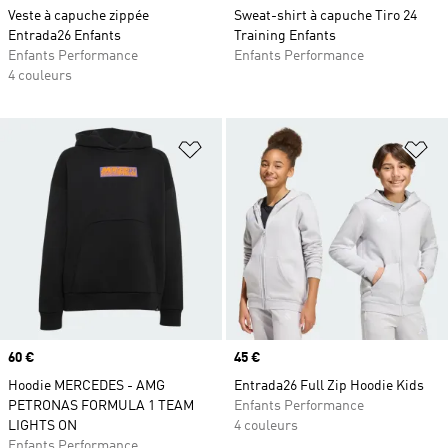
Veste à capuche zippée
Sweat-shirt à capuche Tiro 24
Entrada26 Enfants
Training Enfants
Enfants Performance
Enfants Performance
4 couleurs
Ajouter à la Liste de produits favor
Aj
Prix
60 €
Prix
45 €
Hoodie MERCEDES - AMG
Entrada26 Full Zip Hoodie Kids
PETRONAS FORMULA 1 TEAM
Enfants Performance
LIGHTS ON
4 couleurs
Enfants Performance