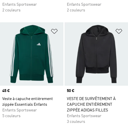
Enfants Sportswear
Enfants Sportswear
2 couleurs
2 couleurs
Ajouter à la Liste de produits favor
Aj
Prix
45 €
Prix
50 €
Veste à capuche entièrement
VESTE DE SURVÊTEMENT À
zippée Essentials Enfants
CAPUCHE ENTIÈREMENT
Enfants Sportswear
ZIPPÉE ADIDAS FILLES
5 couleurs
Enfants Sportswear
3 couleurs