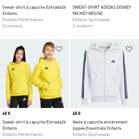
Sweat-shirt à capuche Entrada26
SWEAT-SHIRT ADIDAS DISNEY
Enfants
MICKEY MOUSE
Enfants Performance
Enfants Sportswear
6 couleurs
2 couleurs
Ajouter à la Liste de produits favor
Aj
Prix
40 €
Prix
45 €
Sweat-shirt à capuche Entrada26
Veste à capuche entièrement
Enfants
zippée Essentials Enfants
Enfants Performance
Enfants Sportswear