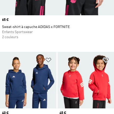
Prix
65 €
Sweat-shirt à capuche ADIDAS x FORTNITE
Enfants Sportswear
2 couleurs
Ajouter à la Liste de produits favor
Aj
Prix
40 €
Prix
45 €