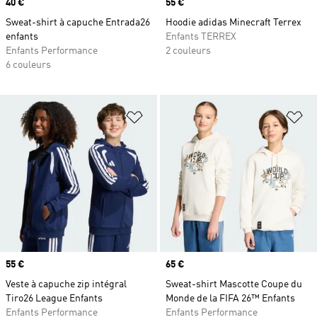
Prix
40 €
Prix
55 €
Sweat-shirt à capuche Entrada26
Hoodie adidas Minecraft Terrex
enfants
Enfants TERREX
Enfants Performance
2 couleurs
6 couleurs
Ajouter à la Liste de produits favor
Aj
Prix
55 €
Prix
65 €
Veste à capuche zip intégral
Sweat-shirt Mascotte Coupe du
Tiro26 League Enfants
Monde de la FIFA 26™ Enfants
Enfants Performance
Enfants Performance