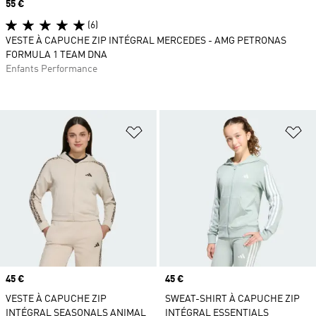
Prix
55 €
(6)
VESTE À CAPUCHE ZIP INTÉGRAL MERCEDES - AMG PETRONAS
FORMULA 1 TEAM DNA
Enfants Performance
Ajouter à la Liste de produits favor
Aj
Prix
45 €
Prix
45 €
VESTE À CAPUCHE ZIP
SWEAT-SHIRT À CAPUCHE ZIP
INTÉGRAL SEASONALS ANIMAL
INTÉGRAL ESSENTIALS