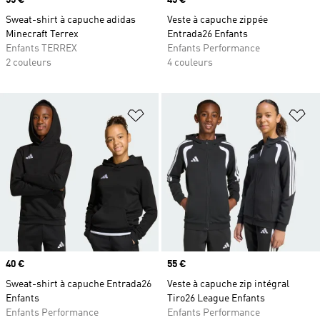
Prix
55 €
Prix
45 €
Sweat-shirt à capuche adidas
Veste à capuche zippée
Minecraft Terrex
Entrada26 Enfants
Enfants TERREX
Enfants Performance
2 couleurs
4 couleurs
Ajouter à la Liste de produits favor
Aj
Prix
40 €
Prix
55 €
Sweat-shirt à capuche Entrada26
Veste à capuche zip intégral
Enfants
Tiro26 League Enfants
Enfants Performance
Enfants Performance