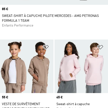
Prix
85 €
SWEAT-SHIRT À CAPUCHE PILOTE MERCEDES - AMG PETRONAS
FORMULA 1 TEAM
Enfants Performance
Ajouter à la Liste de produits favor
Aj
Prix
55 €
Prix
45 €
VESTE DE SURVÊTEMENT
Sweat-shirt à capuche