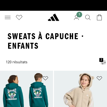
1
SWEATS À CAPUCHE ·
ENFANTS
2
120 résultats
Ajouter à la Liste de produits favor
Aj