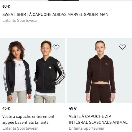
Prix
60 €
SWEAT-SHIRT À CAPUCHE ADIDAS MARVEL SPIDER-MAN
Enfants Sportswear
Ajouter à la Liste de produits favor
Aj
Prix
45 €
Prix
45 €
Veste à capuche entièrement
VESTE À CAPUCHE ZIP
zippée Essentials Enfants
INTÉGRAL SEASONALS ANIMAL
Enfants Sportswear
Enfants Sportswear