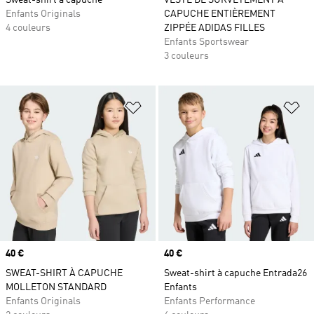
Sweat-shirt à capuche
VESTE DE SURVÊTEMENT À
Enfants Originals
CAPUCHE ENTIÈREMENT
4 couleurs
ZIPPÉE ADIDAS FILLES
Enfants Sportswear
3 couleurs
Ajouter à la Liste de produits favor
Aj
Prix
40 €
Prix
40 €
SWEAT-SHIRT À CAPUCHE
Sweat-shirt à capuche Entrada26
MOLLETON STANDARD
Enfants
Enfants Originals
Enfants Performance