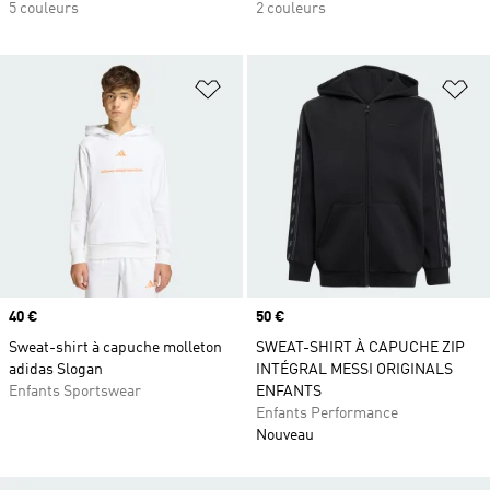
5 couleurs
2 couleurs
Ajouter à la Liste de produits favor
Aj
Prix
40 €
Prix
50 €
Sweat-shirt à capuche molleton
SWEAT-SHIRT À CAPUCHE ZIP
adidas Slogan
INTÉGRAL MESSI ORIGINALS
Enfants Sportswear
ENFANTS
Enfants Performance
Nouveau