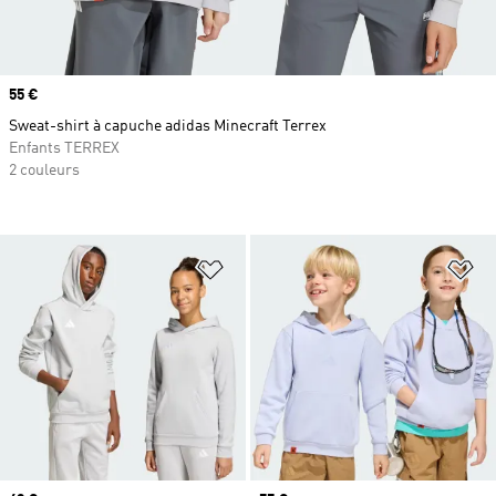
Prix
55 €
Sweat-shirt à capuche adidas Minecraft Terrex
Enfants TERREX
2 couleurs
Ajouter à la Liste de produits favor
Aj