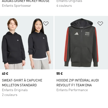
ADIDAS DISNEY MICKEY MOUSE
Enfants Originals
Enfants Sportswear
4 couleurs
Ajouter à la Liste de produits favor
Aj
Prix
40 €
Prix
55 €
SWEAT-SHIRT À CAPUCHE
HOODIE ZIP INTÉGRAL AUDI
MOLLETON STANDARD
REVOLUT F1 TEAM DNA
Enfants Originals
Enfants Performance
2 couleurs