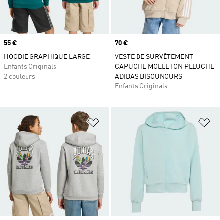
Prix
55 €
Prix
70 €
HOODIE GRAPHIQUE LARGE
VESTE DE SURVÊTEMENT
Enfants Originals
CAPUCHE MOLLETON PELUCHE
2 couleurs
ADIDAS BISOUNOURS
Enfants Originals
Ajouter à la Liste de produits favor
Aj