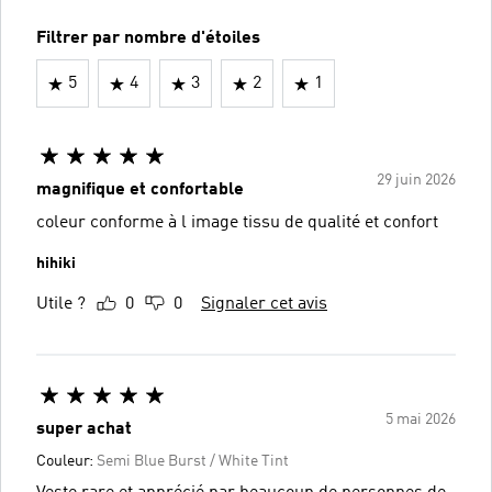
Filtrer par nombre d'étoiles
5
4
3
2
1
29 juin 2026
magnifique et confortable
coleur conforme à l image tissu de qualité et confort
hihiki
Utile ?
0
0
Signaler cet avis
5 mai 2026
super achat
Couleur:
Semi Blue Burst / White Tint