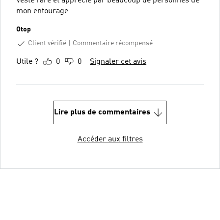
Veste rare et apprécié par beaucoup de personnes de
mon entourage
Otop
Client vérifié
Commentaire récompensé
Utile ?
0
0
Signaler cet avis
Lire plus de commentaires
Accéder aux filtres