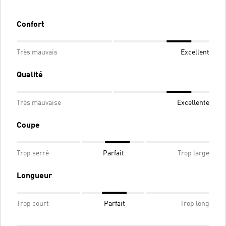
Confort
Très mauvais
Excellent
Qualité
Très mauvaise
Excellente
Coupe
Trop serré
Parfait
Trop large
Longueur
Trop court
Parfait
Trop long