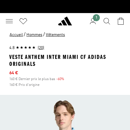
1
/
/
Accueil
Hommes
Vêtements
4.8
(20)
VESTE ANTHEM INTER MIAMI CF ADIDAS
ORIGINALS
Prix en promo
64 €
160 € Dernier prix le plus bas
-60%
Réduction
160 € Prix d'origine