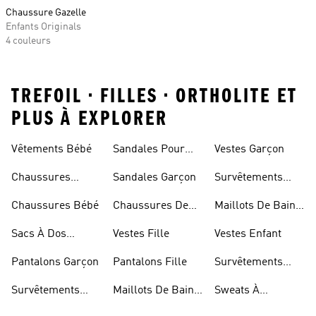
Chaussure Gazelle
Enfants Originals
4 couleurs
TREFOIL • FILLES • ORTHOLITE ET
PLUS À EXPLORER
Vêtements Bébé
Sandales Pour
Vestes Garçon
Fille
Chaussures
Sandales Garçon
Survêtements
Enfant
Garçon
Chaussures Bébé
Chaussures De
Maillots De Bain
Foot Enfant
Fille
Sacs À Dos
Vestes Fille
Vestes Enfant
Modèle Enfant
Pantalons Garçon
Pantalons Fille
Survêtements
Fille
Survêtements
Maillots De Bain
Sweats À
Enfant
Enfant
Capuche Fille