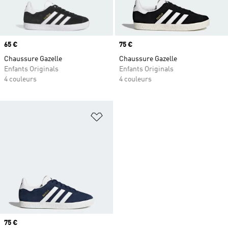
Prix
65 €
Prix
75 €
Chaussure Gazelle
Chaussure Gazelle
Enfants Originals
Enfants Originals
4 couleurs
4 couleurs
Ajouter à la Liste de produits favor
Prix
75 €