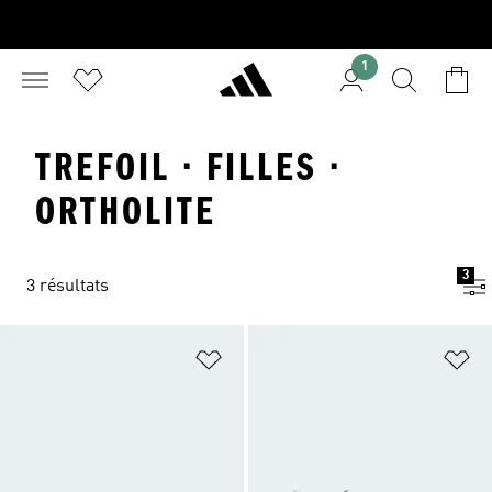
1
TREFOIL · FILLES ·
ORTHOLITE
3
3 résultats
Ajouter à la Liste de produits favor
Aj