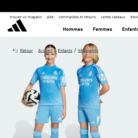
trouver un magasin
aide
commandes et retours
cartes cadeaux
dev
Hommes
Femmes
Enfant
/
/
Retour
Accueil
Enfants
Vêtements