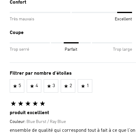
Confort
Très mauvais
Excellent
Coupe
Trop serré
Parfait
Trop large
Filtrer par nombre d'étoiles
5
4
3
2
1
produit excelllent
Couleur:
Blue Burst / Ray Blue
ensemble de qualité qui correspond tout à fait à ce que l'on 