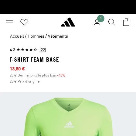
1
/
/
Accueil
Hommes
Vêtements
4.3
(22)
T-SHIRT TEAM BASE
Prix en promo
13,80 €
23 € Dernier prix le plus bas
-40%
Réduction
23 € Prix d'origine