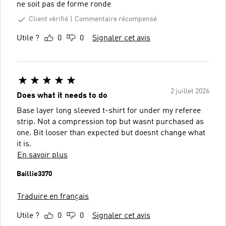
ne soit pas de forme ronde
Client vérifié
Commentaire récompensé
Utile ?
0
0
Signaler cet avis
2 juillet 2026
Does what it needs to do
Base layer long sleeved t-shirt for under my referee
strip. Not a compression top but wasnt purchased as
one. Bit looser than expected but doesnt change what
it is.
En savoir plus
Baillie3370
Traduire en français
Utile ?
0
0
Signaler cet avis