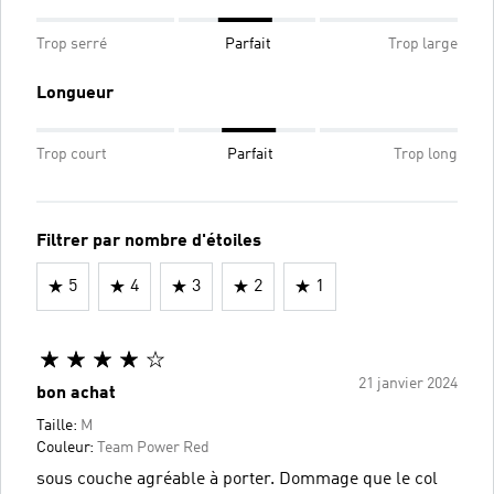
Trop serré
Parfait
Trop large
Longueur
Trop court
Parfait
Trop long
Filtrer par nombre d'étoiles
5
4
3
2
1
21 janvier 2024
bon achat
Taille:
M
Couleur:
Team Power Red
sous couche agréable à porter. Dommage que le col