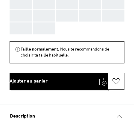
AAA
AAA
AAA
AAA
AAA
AAA
AAA
AAA
AAA
AAA
AAA
AAA
Taille normalement.
Nous te recommandons de
choisir ta taille habituelle.
Ajouter au panier
Description