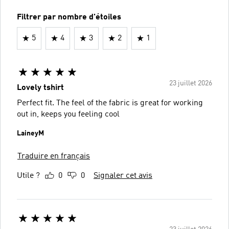
Filtrer par nombre d'étoiles
5
4
3
2
1
23 juillet 2026
Lovely tshirt
Perfect fit. The feel of the fabric is great for working
out in, keeps you feeling cool
LaineyM
Traduire en français
Utile ?
0
0
Signaler cet avis