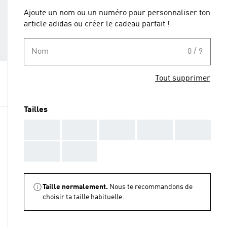
Ajoute un nom ou un numéro pour personnaliser ton
article adidas ou créer le cadeau parfait !
Nom
0 / 9
Tout supprimer
Tailles
AAA
AAA
AAA
AAA
AAA
AAA
AAA
Taille normalement.
Nous te recommandons de
choisir ta taille habituelle.