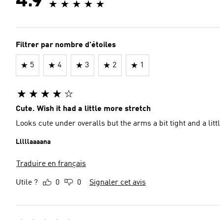
4.9
Filtrer par nombre d'étoiles
5
4
3
2
1
Cute. Wish it had a little more stretch
Looks cute under overalls but the arms a bit tight and a litt
Lllllaaaana
Traduire en français
Utile ?
0
0
Signaler cet avis