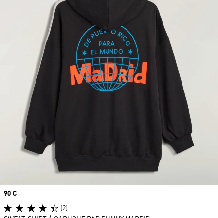
Prix
90 €
(2)