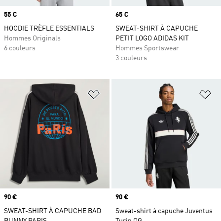
Prix
55 €
Prix
65 €
HOODIE TRÈFLE ESSENTIALS
SWEAT-SHIRT À CAPUCHE
Hommes Originals
PETIT LOGO ADIDAS KIT
6 couleurs
Hommes Sportswear
3 couleurs
Ajouter à la Liste de produits favor
Aj
Prix
90 €
Prix
90 €
SWEAT-SHIRT À CAPUCHE BAD
Sweat-shirt à capuche Juventus