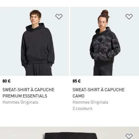
Ajouter à la Liste de produits favor
Aj
Prix
80 €
Prix
85 €
SWEAT-SHIRT À CAPUCHE
SWEAT-SHIRT À CAPUCHE
PREMIUM ESSENTIALS
CAMO
Hommes Originals
Hommes Originals
2 couleurs
Aj