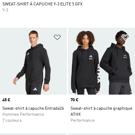
SWEAT-SHIRT À CAPUCHE Y-3 ELITE 5 GFX
Y-3
Ajouter à la Liste de produits favor
Aj
Prix
45 €
Prix
70 €
Sweat-shirt à capuche Entrada26
Sweat-shirt à capuche graphique
Hommes Performance
ATHX
7 couleurs
Performance