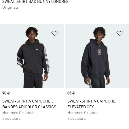
SWEAT-SHIRT BAD BUNNY LONDRES
Originals
Ajouter à la Liste de produits favor
Aj
Prix
70 €
Prix
85 €
SWEAT-SHIRT À CAPUCHE 3
SWEAT-SHIRT À CAPUCHE
BANDES ADICOLOR CLASSICS
ELEVATED GFX
Hommes Originals
Hommes Originals
3 couleurs
2 couleurs