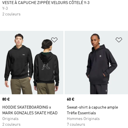
VESTE À CAPUCHE ZIPPÉE VELOURS CÔTELÉ Y-3
Y-3
2 couleurs
Ajouter à la Liste de produits favor
Aj
Prix
80 €
Prix
60 €
HOODIE SKATEBOARDING x
Sweat-shirt à capuche ample
MARK GONZALES SKATE HEAD
Trèfle Essentials
Originals
Hommes Originals
2 couleurs
7 couleurs