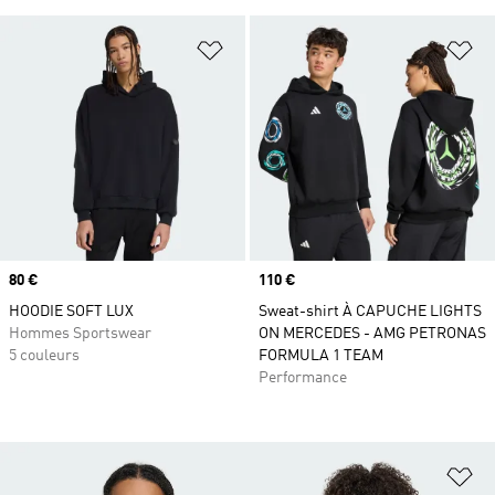
Ajouter à la Liste de produits favor
Aj
Prix
80 €
Prix
110 €
HOODIE SOFT LUX
Sweat-shirt À CAPUCHE LIGHTS
Hommes Sportswear
ON MERCEDES - AMG PETRONAS
5 couleurs
FORMULA 1 TEAM
Performance
Aj