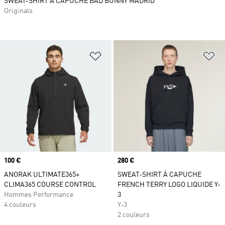
SWEAT-SHIRT À CAPUCHE BAD BUNNY MADRID
Originals
Ajouter à la Liste de produits favor
Aj
Prix
100 €
Prix
280 €
ANORAK ULTIMATE365+
SWEAT-SHIRT À CAPUCHE
CLIMA365 COURSE CONTROL
FRENCH TERRY LOGO LIQUIDE Y-
Hommes Performance
3
4 couleurs
Y-3
2 couleurs