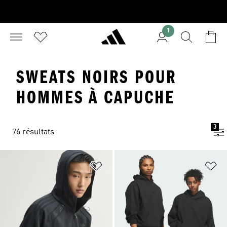
1
SWEATS NOIRS POUR
HOMMES À CAPUCHE
3
76 résultats
Ajouter à la Liste de produits favor
Aj