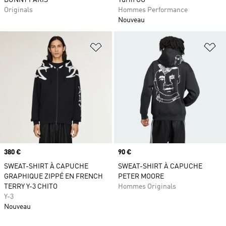
BUNNY PARIS
Turin OG
Originals
Hommes Performance
Nouveau
Ajouter à la Liste de produits favor
Aj
Prix
380 €
Prix
90 €
SWEAT-SHIRT À CAPUCHE
SWEAT-SHIRT À CAPUCHE
GRAPHIQUE ZIPPÉ EN FRENCH
PETER MOORE
TERRY Y-3 CHITO
Hommes Originals
Y-3
Nouveau