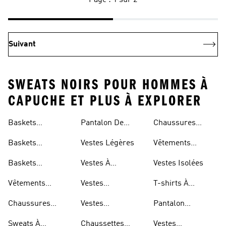
Page : 1 sur 2
Suivant
SWEATS NOIRS POUR HOMMES À
CAPUCHE ET PLUS À EXPLORER
Baskets
Pantalon De
Chaussures
Respirantes Pour
Jogging Léger
Réfléchissantes
Baskets
Vestes Légères
Vêtements
Femme
Respirantes Pour
Réfléchissants
Baskets
Vestes À
Vestes Isolées
Hommes
Respirantes Pour
Repliable
Vêtements
Vestes
T-shirts À
Enfants
Imperméables
Imperméables
Séchage Rapide
Chaussures
Vestes
Pantalon
Pour Hommes
Légères
Imperméables
Extensible
Sweats À
Chaussettes
Vestes