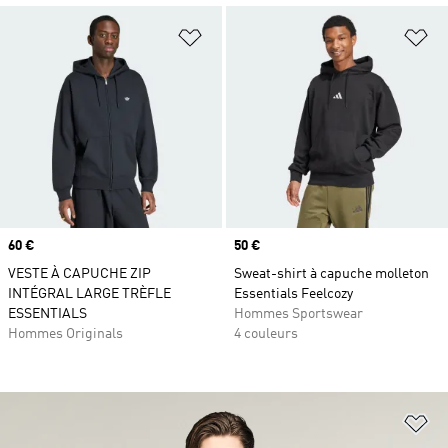
Ajouter à la Liste de produits favor
Aj
Prix
60 €
Prix
50 €
VESTE À CAPUCHE ZIP
Sweat-shirt à capuche molleton
INTÉGRAL LARGE TRÈFLE
Essentials Feelcozy
ESSENTIALS
Hommes Sportswear
Hommes Originals
4 couleurs
Aj