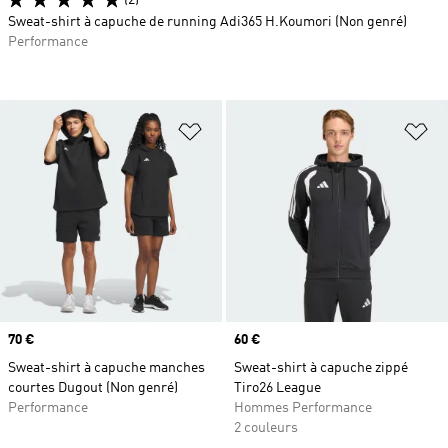
(2)
Sweat-shirt à capuche de running Adi365 H.Koumori (Non genré)
Performance
Ajouter à la Liste de produits favor
Aj
Prix
70 €
Prix
60 €
Sweat-shirt à capuche manches
Sweat-shirt à capuche zippé
courtes Dugout (Non genré)
Tiro26 League
Performance
Hommes Performance
2 couleurs