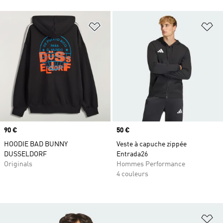
Ajouter à la Liste de produits favor
Aj
Prix
90 €
Prix
50 €
HOODIE BAD BUNNY
Veste à capuche zippée
DUSSELDORF
Entrada26
Originals
Hommes Performance
4 couleurs
Aj