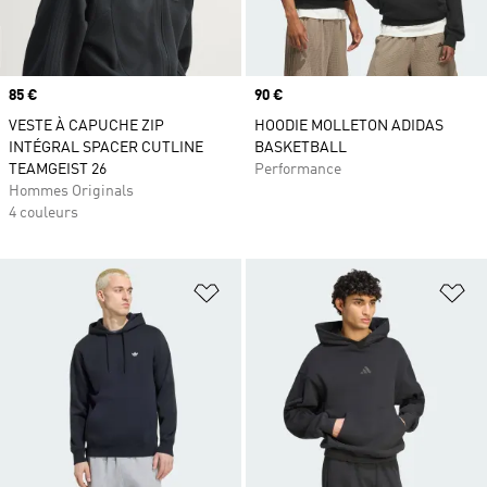
Prix
85 €
Prix
90 €
VESTE À CAPUCHE ZIP
HOODIE MOLLETON ADIDAS
INTÉGRAL SPACER CUTLINE
BASKETBALL
TEAMGEIST 26
Performance
Hommes Originals
4 couleurs
Ajouter à la Liste de produits favor
Aj