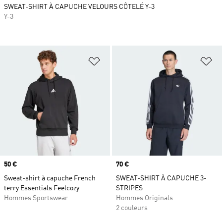
SWEAT-SHIRT À CAPUCHE VELOURS CÔTELÉ Y-3
Y-3
Ajouter à la Liste de produits favor
Aj
Prix
50 €
Prix
70 €
Sweat-shirt à capuche French
SWEAT-SHIRT À CAPUCHE 3-
terry Essentials Feelcozy
STRIPES
Hommes Sportswear
Hommes Originals
2 couleurs