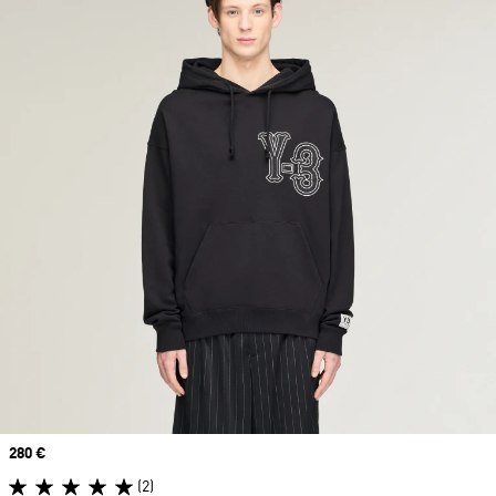
Prix
280 €
(2)