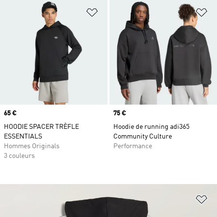
Ajouter à la Liste de produits favor
Aj
Prix
65 €
Prix
75 €
HOODIE SPACER TRÈFLE
Hoodie de running adi365
ESSENTIALS
Community Culture
Hommes Originals
Performance
3 couleurs
Aj