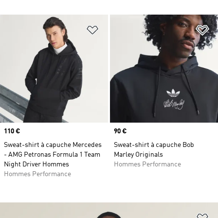
Ajouter à la Liste de produits favor
Aj
Prix
110 €
Prix
90 €
Sweat-shirt à capuche Mercedes
Sweat-shirt à capuche Bob
- AMG Petronas Formula 1 Team
Marley Originals
Night Driver Hommes
Hommes Performance
Hommes Performance
Aj