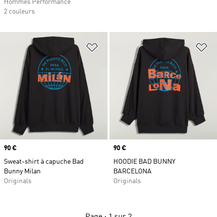
Hommes Performance
2 couleurs
Ajouter à la Liste de produits favor
Aj
Prix
90 €
Prix
90 €
Sweat-shirt à capuche Bad
HOODIE BAD BUNNY
Bunny Milan
BARCELONA
Originals
Originals