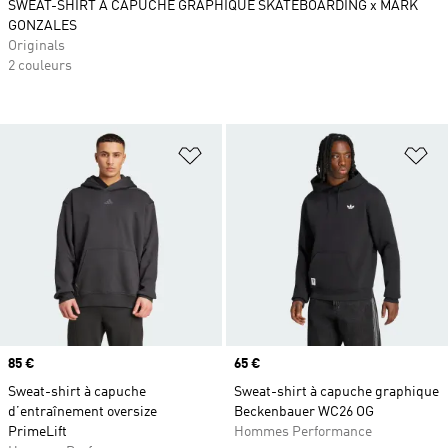
SWEAT-SHIRT À CAPUCHE GRAPHIQUE SKATEBOARDING x MARK
GONZALES
Originals
2 couleurs
Ajouter à la Liste de produits favor
Aj
Prix
85 €
Prix
65 €
Sweat-shirt à capuche
Sweat-shirt à capuche graphique
d’entraînement oversize
Beckenbauer WC26 OG
PrimeLift
Hommes Performance