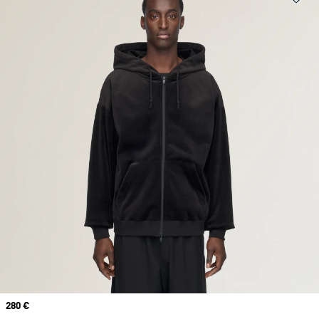
Prix
280 €