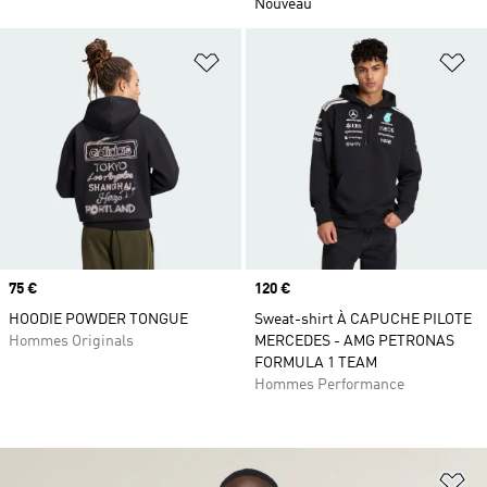
Nouveau
Ajouter à la Liste de produits favor
Aj
Prix
75 €
Prix
120 €
HOODIE POWDER TONGUE
Sweat-shirt À CAPUCHE PILOTE
Hommes Originals
MERCEDES - AMG PETRONAS
FORMULA 1 TEAM
Hommes Performance
Aj