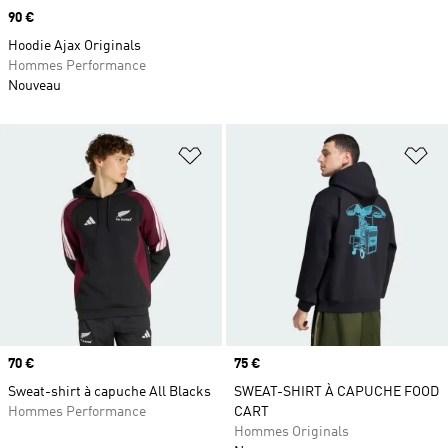
Prix
90 €
Hoodie Ajax Originals
Hommes Performance
Nouveau
Ajouter à la Liste de produits favor
Aj
Prix
70 €
Prix
75 €
Sweat-shirt à capuche All Blacks
SWEAT-SHIRT À CAPUCHE FOOD
Hommes Performance
CART
Hommes Originals