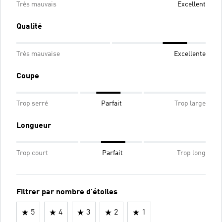
Très mauvais
Excellent
Qualité
Très mauvaise
Excellente
Coupe
Trop serré
Parfait
Trop large
Longueur
Trop court
Parfait
Trop long
Filtrer par nombre d'étoiles
5
4
3
2
1