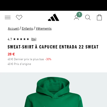
1
/
/
Accueil
Enfants
Vêtements
4.7
(84)
SWEAT-SHIRT À CAPUCHE ENTRADA 22 SWEAT
Prix en promo
28 €
40 € Dernier prix le plus bas
-30%
Réduction
40 € Prix d'origine