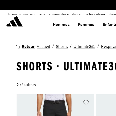
trouver un magasin
aide
commandes et retours
cartes cadeaux
dev
Hommes
Femmes
Enfant
Retour
Accueil
Shorts
Ultimate365
Respira
SHORTS · ULTIMATE3
2 résultats
Ajouter à la Li