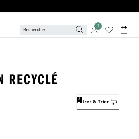
1
ON RECYCLÉ
4
Filtrer & Trier
is