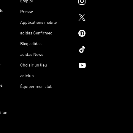
Emploi
de
Presse
Applications mobile
adidas Confirmed
Blog adidas
adidas News
s
Choisir un lieu
adiclub
es
Équiper mon club
d'un