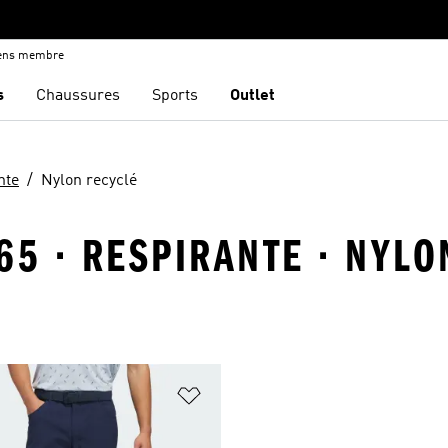
iens membre
s
Chaussures
Sports
Outlet
nte
Nylon recyclé
65 · RESPIRANTE · NYL
ste de produits favoris
Ajouter à la Liste de produits favor