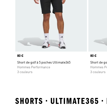
Prix
80 €
Prix
80 €
Short de golf à 5 poches Ultimate365
Short de go
Hommes Performance
Hommes Pe
3 couleurs
3 couleurs
SHORTS • ULTIMATE365 •