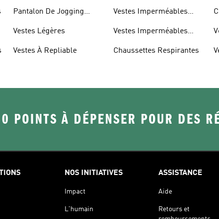
s
Pantalon De Jogging
Vestes Imperméables
C
Léger
Pour Hommes
R
Vestes Légères
Vestes Imperméables
V
Pour Femmes
s
Vestes À Repliable
Chaussettes Respirantes
V
50 POINTS À DÉPENSER POUR DES 
TIONS
NOS INITIATIVES
ASSISTANCE
Impact
Aide
L'humain
Retours et
remboursements