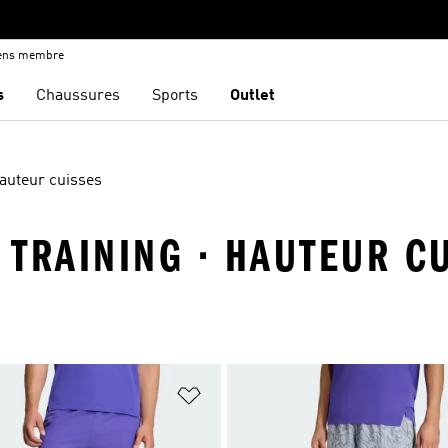
iens membre
s
Chaussures
Sports
Outlet
auteur cuisses
T TRAINING · HAUTEUR C
ste de produits favoris
Ajouter à la Liste de produits favor