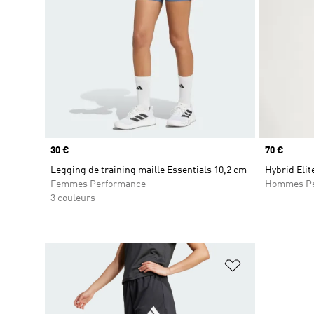
Prix
30 €
Prix
70 €
Legging de training maille Essentials 10,2 cm
Hybrid Eli
Femmes Performance
Hommes Pe
3 couleurs
Ajouter à la Li