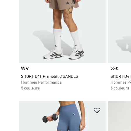
Prix
55 €
Prix
55 €
SHORT D4T Primelift 3 BANDES
SHORT D4T 
Hommes Performance
Hommes Pe
5 couleurs
5 couleurs
Ajouter à la Li