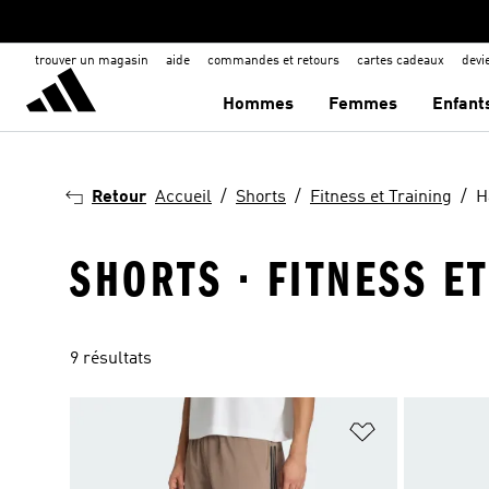
trouver un magasin
aide
commandes et retours
cartes cadeaux
dev
Hommes
Femmes
Enfant
Retour
Accueil
Shorts
Fitness et Training
H
SHORTS · FITNESS E
9 résultats
Ajouter à la Li