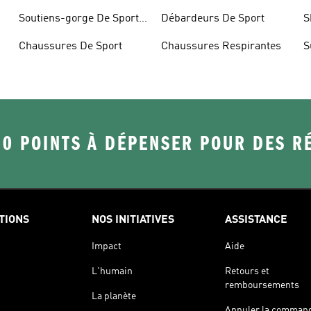
S
Soutiens-gorge De Sport
Débardeurs De Sport
S
Rembourrés
Chaussures De Sport
Chaussures Respirantes
S
50 POINTS À DÉPENSER POUR DES 
TIONS
NOS INITIATIVES
ASSISTANCE
Impact
Aide
L'humain
Retours et
remboursements
La planète
Annuler la comman