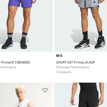
Prix
50 €
Primelift 3 BANDES
SHORT D4T PrimeLift AOP
rformance
Hommes Performance
2 couleurs
ste de produits favoris
Ajouter à la Liste de produits favor