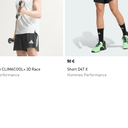
Prix
50 €
te CLIMACOOL+ 3D Race
Short D4T X
rformance
Hommes Performance
ste de produits favoris