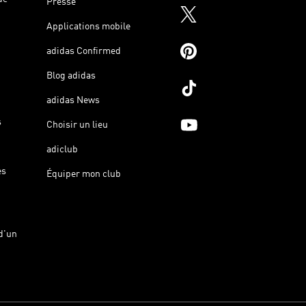
Presse
Applications mobile
adidas Confirmed
Blog adidas
adidas News
s
Choisir un lieu
adiclub
es
Équiper mon club
d'un