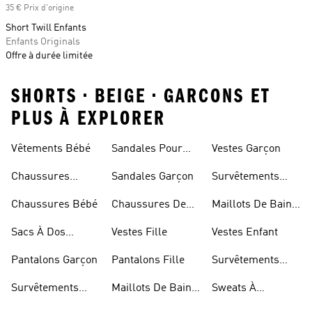
35 € Prix d'origine
Short Twill Enfants
Enfants Originals
Offre à durée limitée
SHORTS • BEIGE • GARCONS ET
PLUS À EXPLORER
Vêtements Bébé
Sandales Pour
Vestes Garçon
Fille
Chaussures
Sandales Garçon
Survêtements
Enfant
Garçon
Chaussures Bébé
Chaussures De
Maillots De Bain
Foot Enfant
Fille
Sacs À Dos
Vestes Fille
Vestes Enfant
Modèle Enfant
Pantalons Garçon
Pantalons Fille
Survêtements
Fille
Survêtements
Maillots De Bain
Sweats À
Enfant
Enfant
Capuche Fille