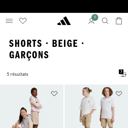
1
SHORTS · BEIGE ·
GARÇONS
3
5 résultats
Ajouter à la Liste de produits favor
Aj