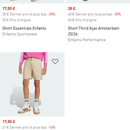
Prix soldé
17,50 €
Prix soldé
28 €
25 € Dernier prix le plus bas
-30%
Rabais
40 € Dernier prix le plus bas
-30%
Rabai
25 € Prix d'origine
40 € Prix d'origine
Short Essentials Enfants
Short Third Ajax Amsterdam
Enfants Sportswear
25/26
Enfants Performance
Ajouter à la Liste de produits favor
Prix soldé
17,50 €
21 € Dernier prix le plus bas
-16%
Rabais