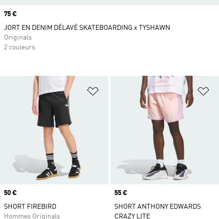
Prix
75 €
JORT EN DENIM DÉLAVÉ SKATEBOARDING x TYSHAWN
Originals
2 couleurs
Ajouter à la Liste de produits favor
Aj
Prix
50 €
Prix
55 €
SHORT FIREBIRD
SHORT ANTHONY EDWARDS
Hommes Originals
CRAZY LITE