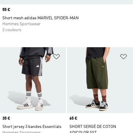
Prix
55 €
Short mesh adidas MARVEL SPIDER-MAN
Hommes Sportswear
2 couleurs
Ajouter à la Liste de produits favor
Aj
Prix
35 €
Prix
65 €
Short jersey 3 bandes Essentials
SHORT SERGÉ DE COTON
Hommes Sportswear
ADICOLOR SST