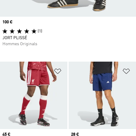
Prix
100 €
(1)
JORT PLISSÉ
Hommes Originals
Ajouter à la Liste de produits favor
Aj
Prix
45 €
Prix
28 €