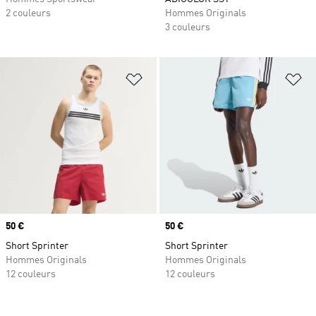
2 couleurs
Hommes Originals
3 couleurs
Ajouter à la Liste de produits favor
Aj
Prix
50 €
Prix
50 €
Short Sprinter
Short Sprinter
Hommes Originals
Hommes Originals
12 couleurs
12 couleurs