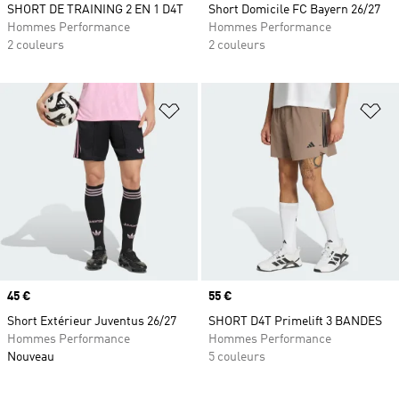
SHORT DE TRAINING 2 EN 1 D4T
Short Domicile FC Bayern 26/27
Hommes Performance
Hommes Performance
2 couleurs
2 couleurs
Ajouter à la Liste de produits favor
Aj
Prix
45 €
Prix
55 €
Short Extérieur Juventus 26/27
SHORT D4T Primelift 3 BANDES
Hommes Performance
Hommes Performance
Nouveau
5 couleurs