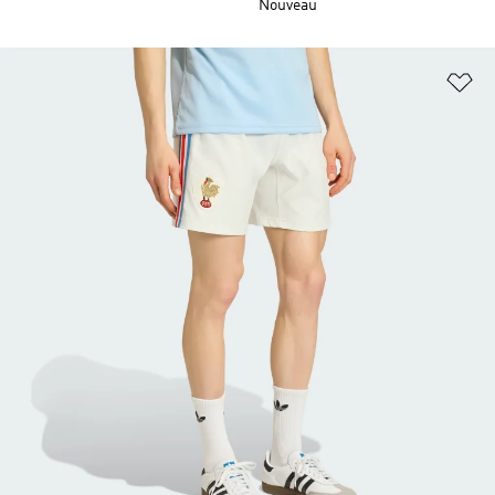
Nouveau
Aj