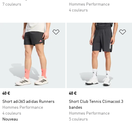
7 couleurs
Hommes Performance
4 couleurs
Ajouter à la Liste de produits favor
Aj
Prix
40 €
Prix
40 €
Short adi365 adidas Runners
Short Club Tennis Climacool 3
Hommes Performance
bandes
4 couleurs
Hommes Performance
Nouveau
5 couleurs