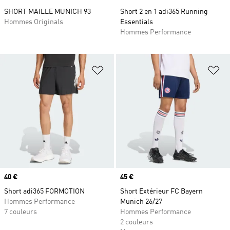
SHORT MAILLE MUNICH 93
Short 2 en 1 adi365 Running
Hommes Originals
Essentials
Hommes Performance
Ajouter à la Liste de produits favor
Aj
Prix
40 €
Prix
45 €
Short adi365 FORMOTION
Short Extérieur FC Bayern
Hommes Performance
Munich 26/27
7 couleurs
Hommes Performance
2 couleurs