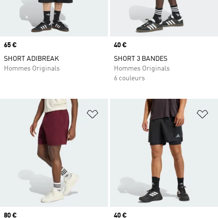
Prix
65 €
Prix
40 €
SHORT ADIBREAK
SHORT 3 BANDES
Hommes Originals
Hommes Originals
6 couleurs
Ajouter à la Liste de produits favor
Aj
Prix
80 €
Prix
40 €