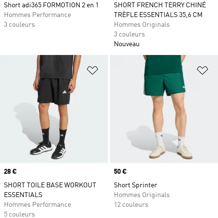
Short adi365 FORMOTION 2 en 1
SHORT FRENCH TERRY CHINÉ
Hommes Performance
TRÈFLE ESSENTIALS 35,6 CM
3 couleurs
Hommes Originals
3 couleurs
Nouveau
Ajouter à la Liste de produits favor
Aj
Prix
28 €
Prix
50 €
SHORT TOILE BASE WORKOUT
Short Sprinter
ESSENTIALS
Hommes Originals
Hommes Performance
12 couleurs
5 couleurs