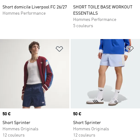
Short domicile Liverpool FC 26/27
SHORT TOILE BASE WORKOUT
Hommes Performance
ESSENTIALS
Hommes Performance
5 couleurs
Ajouter à la Liste de produits favor
Aj
Prix
50 €
Prix
50 €
Short Sprinter
Short Sprinter
Hommes Originals
Hommes Originals
12 couleurs
12 couleurs