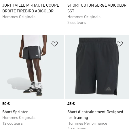
JORT TAILLE MI-HAUTE COUPE
SHORT COTON SERGÉ ADICOLOR
DROITE FIREBIRD ADICOLOR
SST
Hommes Originals
Hommes Originals
3 couleurs
Ajouter à la Liste de produits favor
Aj
Prix
50 €
Prix
45 €
Short Sprinter
Short d'entraînement Designed
Hommes Originals
for Training
12 couleurs
Hommes Performance