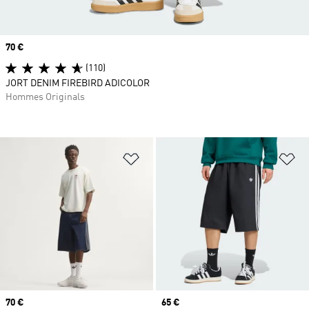
Prix
70 €
(110)
JORT DENIM FIREBIRD ADICOLOR
Hommes Originals
Ajouter à la Liste de produits favor
Aj
Prix
70 €
Prix
65 €