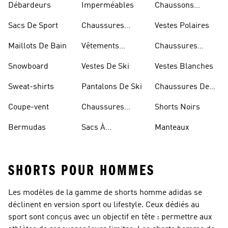
Débardeurs
Imperméables
Chaussons
D'escalade
Sacs De Sport
Chaussures
Vestes Polaires
Blanches
Maillots De Bain
Vêtements
Chaussures
Sportifs
D'haltérophilie
Snowboard
Vestes De Ski
Vestes Blanches
Sweat-shirts
Pantalons De Ski
Chaussures De
Basketball
Coupe-vent
Chaussures
Shorts Noirs
Rouges
Bermudas
Sacs À
Manteaux
Bandoulière
SHORTS POUR HOMMES
Les modèles de la gamme de shorts homme adidas se
déclinent en version sport ou lifestyle. Ceux dédiés au
sport sont conçus avec un objectif en tête : permettre aux