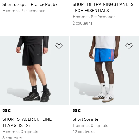
Short de sport France Rugby
SHORT DE TRAINING 3 BANDES
Hommes Performance
TECH ESSENTIALS
Hommes Performance
2 couleurs
Ajouter à la Liste de produits favor
Aj
Prix
55 €
Prix
50 €
SHORT SPACER CUTLINE
Short Sprinter
TEAMGEIST 26
Hommes Originals
Hommes Originals
12 couleurs
3 couleurs