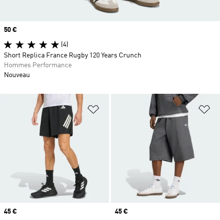
Prix
50 €
(4)
Short Replica France Rugby 120 Years Crunch
Hommes Performance
Nouveau
Ajouter à la Liste de produits favor
Aj
Prix
45 €
Prix
45 €