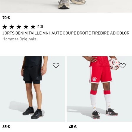
Prix
70 €
(13)
JORTS DENIM TAILLE MI-HAUTE COUPE DROITE FIREBIRD ADICOLOR
Hommes Originals
Ajouter à la Liste de produits favor
Aj
Prix
65 €
Prix
45 €