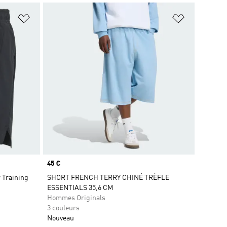
is
Ajouter à la Liste de produits favoris
Ajouter à la
Prix
45 €
 Training
SHORT FRENCH TERRY CHINÉ TRÈFLE
ESSENTIALS 35,6 CM
Hommes Originals
3 couleurs
Nouveau