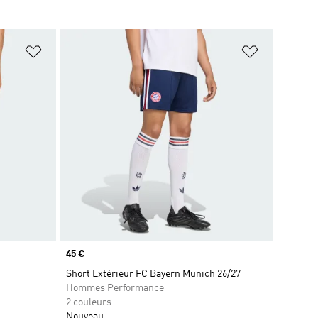
is
Ajouter à la Liste de produits favoris
Ajouter à la
Prix
45 €
Short Extérieur FC Bayern Munich 26/27
Hommes Performance
2 couleurs
Nouveau