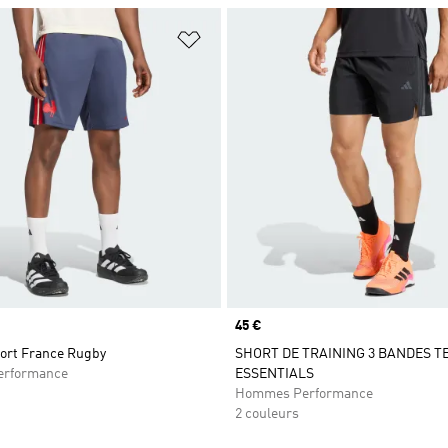
ste de produits favoris
Ajouter à la Liste de produits favor
Prix
45 €
port France Rugby
SHORT DE TRAINING 3 BANDES T
rformance
ESSENTIALS
Hommes Performance
2 couleurs