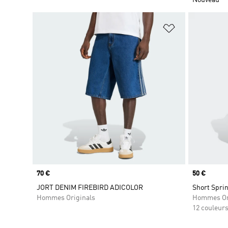
Ajouter à la Li
Prix
70 €
Prix
50 €
JORT DENIM FIREBIRD ADICOLOR
Short Sprin
Hommes Originals
Hommes Or
12 couleur