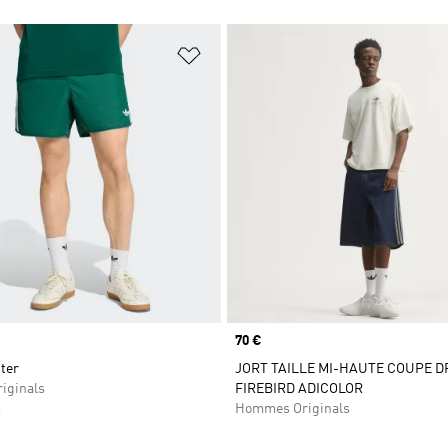
ste de produits favoris
Ajouter à la Liste de produits favor
Prix
70 €
ter
JORT TAILLE MI-HAUTE COUPE D
iginals
FIREBIRD ADICOLOR
s
Hommes Originals