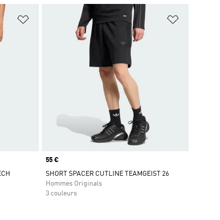
is
Ajouter à la Liste de produits favoris
Ajouter à la
Prix
55 €
ECH
SHORT SPACER CUTLINE TEAMGEIST 26
Hommes Originals
3 couleurs