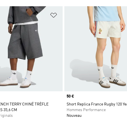
ste de produits favoris
Ajouter à la Liste de produits favor
Prix
50 €
NCH TERRY CHINÉ TRÈFLE
Short Replica France Rugby 120 Y
S 35,6 CM
Hommes Performance
iginals
Nouveau