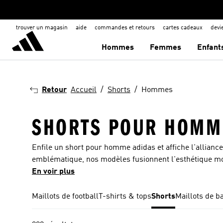
trouver un magasin
aide
commandes et retours
cartes cadeaux
dev
Hommes
Femmes
Enfant
Retour
Accueil
Shorts
Hommes
SHORTS POUR HOMM
Enfile un short pour homme adidas et affiche l'allianc
emblématique, nos modèles fusionnent l'esthétique mode
pour homme offre une liberté de mouvement optimale, 
En voir plus
technologie innovante d'évacuation de l'humidité maint
compromis. Quel que soit ton sport de prédilection, adi
Maillots de football
T-shirts & tops
Shorts
Maillots de b
la gym ou le running. Cet article indispensable est une
pour l'excellence athlétique. Parcours tous nos shorts 