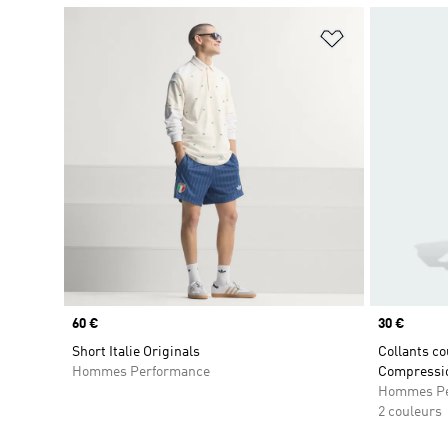
Ajouter à la Li
Prix
60 €
Prix
30 €
Short Italie Originals
Collants co
Hommes Performance
Compressi
Hommes Pe
2 couleurs