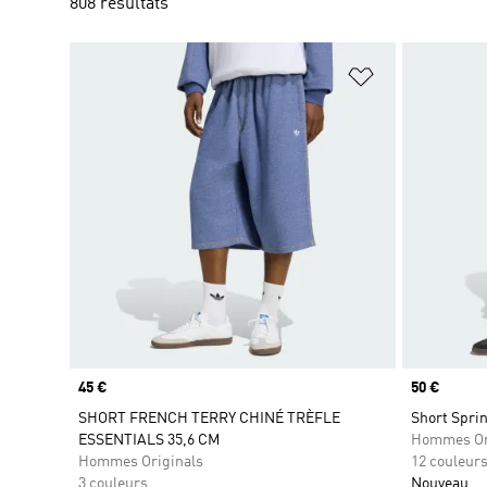
808 résultats
Ajouter à la Li
Prix
45 €
Prix
50 €
SHORT FRENCH TERRY CHINÉ TRÈFLE
Short Sprin
ESSENTIALS 35,6 CM
Hommes Or
Hommes Originals
12 couleur
3 couleurs
Nouveau