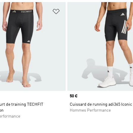
ste de produits favoris
Ajouter à la Liste de produits favor
Prix
50 €
urt de training TECHFIT
Cuissard de running adi365 Iconic
on
Hommes Performance
rformance