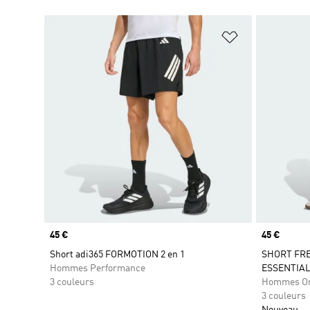
Ajouter à la Li
Prix
45 €
Prix
45 €
Short adi365 FORMOTION 2 en 1
SHORT FRE
Hommes Performance
ESSENTIAL
3 couleurs
Hommes Or
3 couleurs
Nouveau