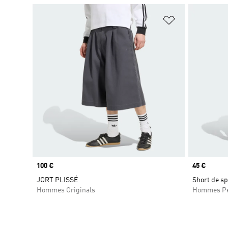
Ajouter à la Li
Prix
100 €
Prix
45 €
JORT PLISSÉ
Short de s
Hommes Originals
Hommes Pe