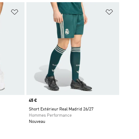
is
Ajouter à la Liste de produits favoris
Ajouter à la
Prix
45 €
Short Extérieur Real Madrid 26/27
Hommes Performance
Nouveau