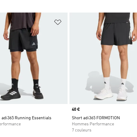
ste de produits favoris
Ajouter à la Liste de produits favor
Prix
40 €
1 adi365 Running Essentials
Short adi365 FORMOTION
rformance
Hommes Performance
7 couleurs