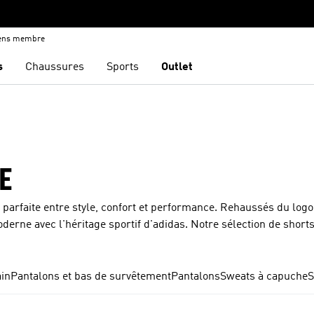
iens membre
s
Chaussures
Sports
Outlet
E
e parfaite entre style, confort et performance. Rehaussés du logo
rne avec l'héritage sportif d'adidas. Notre sélection de shorts
idéale pour les entraînements intenses ou les journées décontr
ient la fraîcheur, tandis que le design épuré assure une polyval
das a ce qu'il te faut : des shorts en coton pour homme adaptés 
ain
Pantalons et bas de survêtement
Pantalons
Sweats à capuche
S
 déclaration de style dynamique, reflétant la passion intemporel
pour homme sur le site officiel adidas.