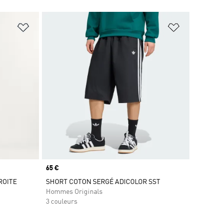
is
Ajouter à la Liste de produits favoris
Ajouter à la
Prix
65 €
ROITE
SHORT COTON SERGÉ ADICOLOR SST
Hommes Originals
3 couleurs