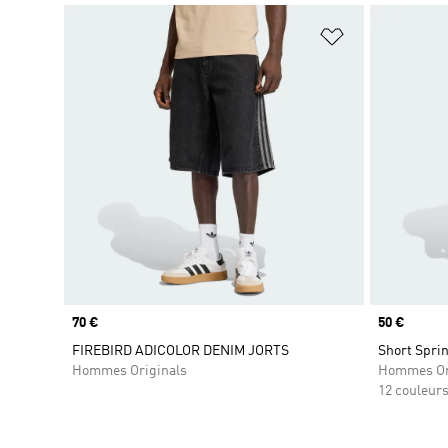
Ajouter à la Li
Prix
70 €
Prix
50 €
FIREBIRD ADICOLOR DENIM JORTS
Short Sprin
Hommes Originals
Hommes Or
12 couleur