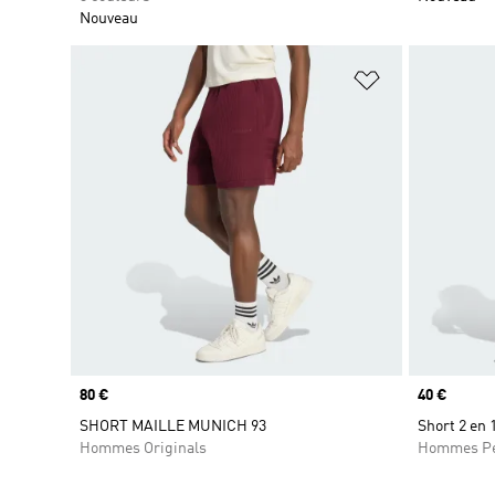
Nouveau
Ajouter à la Li
Prix
80 €
Prix
40 €
SHORT MAILLE MUNICH 93
Short 2 en 
Hommes Originals
Hommes Pe