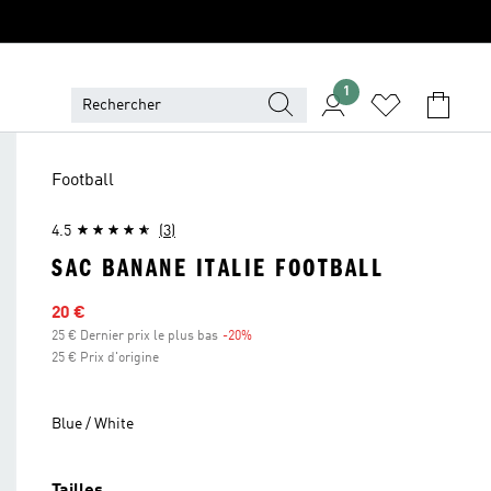
1
Football
4.5
(3)
SAC BANANE ITALIE FOOTBALL
Prix en promo
20 €
25 € Dernier prix le plus bas
-20%
Réduction
25 € Prix d'origine
Blue / White