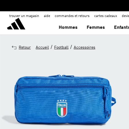
trouver un magasin
aide
commandes et retours
cartes cadeaux
dev
Hommes
Femmes
Enfant
/
/
Retour
Accueil
Football
Accessoires