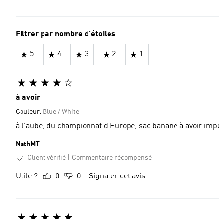
Filtrer par nombre d'étoiles
5
4
3
2
1
à avoir
Couleur:
Blue / White
à l'aube, du championnat d'Europe, sac banane à avoir imp
NathMT
Client vérifié
Commentaire récompensé
Utile ?
0
0
Signaler cet avis