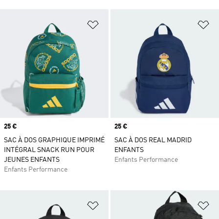
Ajouter à la Liste de produits favor
Aj
Prix
25 €
Prix
25 €
SAC À DOS GRAPHIQUE IMPRIMÉ
SAC À DOS REAL MADRID
INTÉGRAL SNACK RUN POUR
ENFANTS
JEUNES ENFANTS
Enfants Performance
Enfants Performance
Ajouter à la Liste de produits favor
Aj