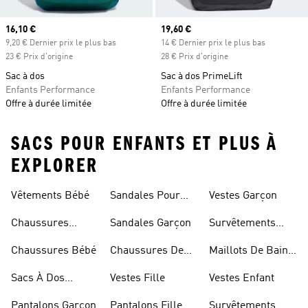
Prix actuel
16,10 €
Prix actuel
19,60 €
9,20 € Dernier prix le plus bas
14 € Dernier prix le plus bas
23 € Prix d'origine
28 € Prix d'origine
Sac à dos
Sac à dos PrimeLift
Enfants Performance
Enfants Performance
Offre à durée limitée
Offre à durée limitée
SACS POUR ENFANTS ET PLUS À
EXPLORER
Vêtements Bébé
Sandales Pour
Vestes Garçon
Fille
Chaussures
Sandales Garçon
Survêtements
Enfant
Garçon
Chaussures Bébé
Chaussures De
Maillots De Bain
Foot Enfant
Fille
Sacs À Dos
Vestes Fille
Vestes Enfant
Modèle Enfant
Pantalons Garçon
Pantalons Fille
Survêtements