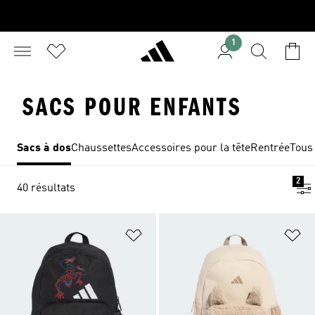
1
SACS POUR ENFANTS
Sacs à dos
Chaussettes
Accessoires pour la tête
Rentrée
Tous 
2
40 résultats
Ajouter à la Liste de produits favor
Aj