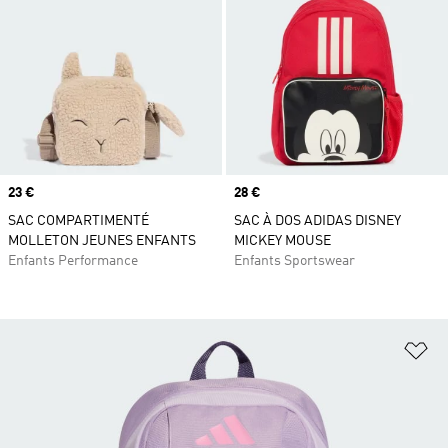
Prix
23 €
Prix
28 €
SAC COMPARTIMENTÉ
SAC À DOS ADIDAS DISNEY
MOLLETON JEUNES ENFANTS
MICKEY MOUSE
Enfants Performance
Enfants Sportswear
Aj