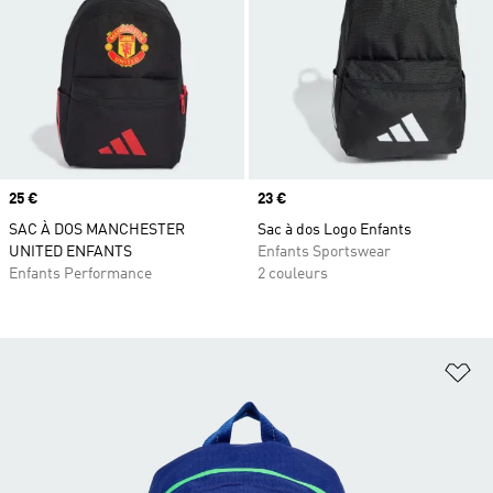
Prix
25 €
Prix
23 €
SAC À DOS MANCHESTER
Sac à dos Logo Enfants
UNITED ENFANTS
Enfants Sportswear
Enfants Performance
2 couleurs
Aj