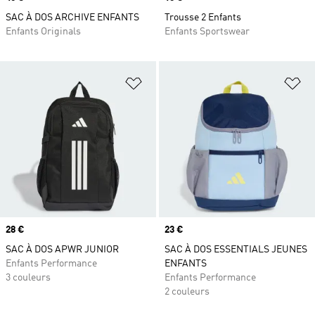
SAC À DOS ARCHIVE ENFANTS
Trousse 2 Enfants
Enfants Originals
Enfants Sportswear
Ajouter à la Liste de produits favor
Aj
Prix
28 €
Prix
23 €
SAC À DOS APWR JUNIOR
SAC À DOS ESSENTIALS JEUNES
Enfants Performance
ENFANTS
3 couleurs
Enfants Performance
2 couleurs