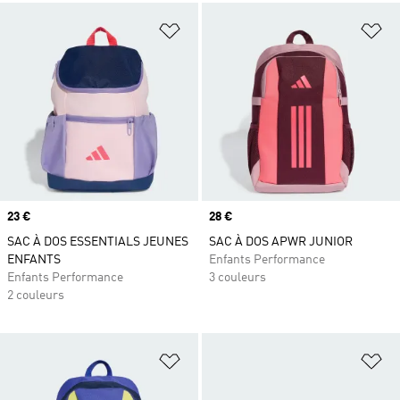
Ajouter à la Liste de produits favor
Aj
Prix
23 €
Prix
28 €
SAC À DOS ESSENTIALS JEUNES
SAC À DOS APWR JUNIOR
ENFANTS
Enfants Performance
Enfants Performance
3 couleurs
2 couleurs
Ajouter à la Liste de produits favor
Aj