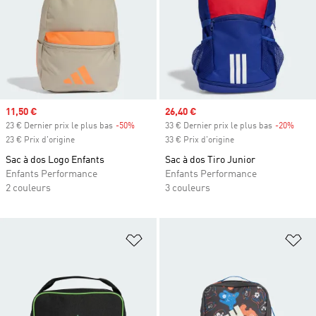
Prix soldé
11,50 €
Prix soldé
26,40 €
23 € Dernier prix le plus bas
-50%
Rabais
33 € Dernier prix le plus bas
-20%
Rabai
23 € Prix d'origine
33 € Prix d'origine
Sac à dos Logo Enfants
Sac à dos Tiro Junior
Enfants Performance
Enfants Performance
2 couleurs
3 couleurs
Ajouter à la Liste de produits favor
Aj