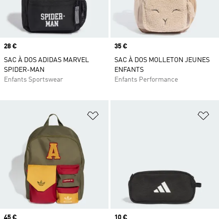
Prix
28 €
Prix
35 €
SAC À DOS ADIDAS MARVEL
SAC À DOS MOLLETON JEUNES
SPIDER-MAN
ENFANTS
Enfants Sportswear
Enfants Performance
Ajouter à la Liste de produits favor
Aj
Prix
45 €
Prix
10 €