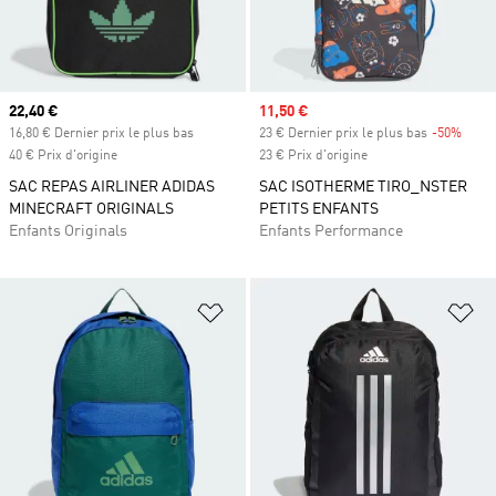
Prix actuel
22,40 €
Prix soldé
11,50 €
16,80 € Dernier prix le plus bas
23 € Dernier prix le plus bas
-50%
Rabai
40 € Prix d'origine
23 € Prix d'origine
SAC REPAS AIRLINER ADIDAS
SAC ISOTHERME TIRO_NSTER
MINECRAFT ORIGINALS
PETITS ENFANTS
Enfants Originals
Enfants Performance
Ajouter à la Liste de produits favor
Aj