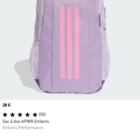
Prix
28 €
(50)
Sac à dos APWR Enfants
Enfants Performance