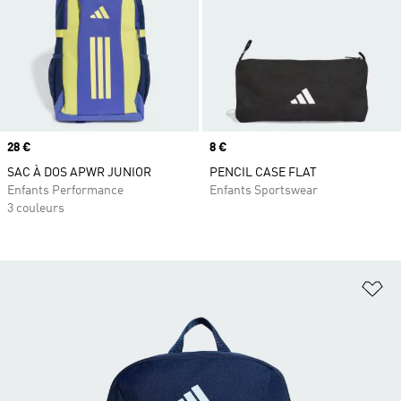
Prix
28 €
Prix
8 €
SAC À DOS APWR JUNIOR
PENCIL CASE FLAT
Enfants Performance
Enfants Sportswear
3 couleurs
Aj