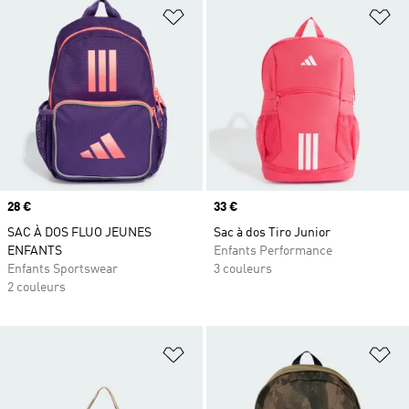
Ajouter à la Liste de produits favor
Aj
Prix
28 €
Prix
33 €
SAC À DOS FLUO JEUNES
Sac à dos Tiro Junior
ENFANTS
Enfants Performance
Enfants Sportswear
3 couleurs
2 couleurs
Ajouter à la Liste de produits favor
Aj