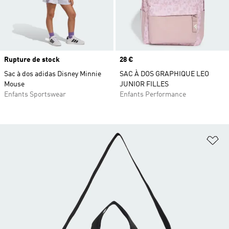
Rupture de stock
Prix
28 €
Sac à dos adidas Disney Minnie
SAC À DOS GRAPHIQUE LEO
Mouse
JUNIOR FILLES
Enfants Sportswear
Enfants Performance
Aj