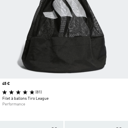
Prix
45 €
(81)
Filet à ballons Tiro League
Performance