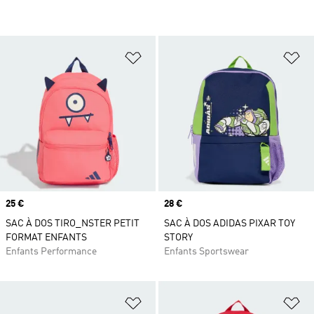
Ajouter à la Liste de produits favor
Aj
Prix
25 €
Prix
28 €
SAC À DOS TIRO_NSTER PETIT
SAC À DOS ADIDAS PIXAR TOY
FORMAT ENFANTS
STORY
Enfants Performance
Enfants Sportswear
Ajouter à la Liste de produits favor
Aj