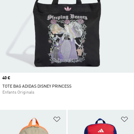
Prix
40 €
TOTE BAG ADIDAS DISNEY PRINCESS
Enfants Originals
Ajouter à la Liste de produits favor
Aj