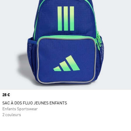
Prix
28 €
SAC À DOS FLUO JEUNES ENFANTS
Enfants Sportswear
2 couleurs