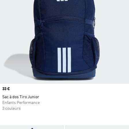
Prix
33 €
Sac à dos Tiro Junior
Enfants Performance
3 couleurs