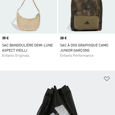
Prix
35 €
Prix
28 €
SAC BANDOULIÈRE DEMI-LUNE
SAC À DOS GRAPHIQUE CAMO
ASPECT VIEILLI
JUNIOR GARÇONS
Enfants Originals
Enfants Performance
Aj