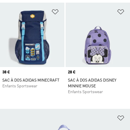
Ajouter à la Liste de produits favor
Aj
Prix
38 €
Prix
28 €
SAC À DOS ADIDAS MINECRAFT
SAC À DOS ADIDAS DISNEY
Enfants Sportswear
MINNIE MOUSE
Enfants Sportswear
Aj