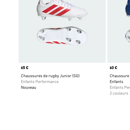
Prix
65 €
Prix
60 €
Chaussures de rugby Junior (SG)
Chaussure d
Enfants Performance
Enfants
Nouveau
Enfants Pe
2 couleurs