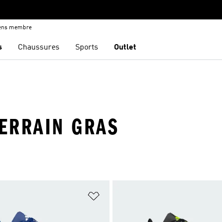
iens membre
s
Chaussures
Sports
Outlet
TERRAIN GRAS
ste de produits favoris
Ajouter à la Liste de produits favor