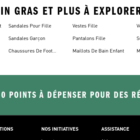
AIN GRAS ET PLUS À EXPLORE
t
Sandales Pour Fille
Vestes Fille
V
Sandales Garçon
Pantalons Fille
S
Chaussures De Foot
Maillots De Bain Enfant
M
Enfant
50 POINTS À DÉPENSER POUR DES 
TIONS
NOS INITIATIVES
ASSISTANCE