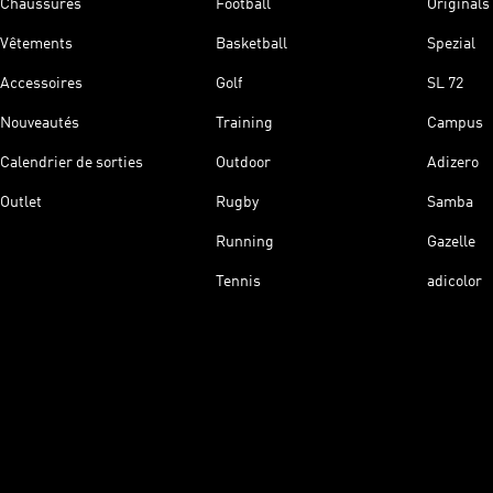
Chaussures
Football
Originals
Vêtements
Basketball
Spezial
Accessoires
Golf
SL 72
Nouveautés
Training
Campus
Calendrier de sorties
Outdoor
Adizero
Outlet
Rugby
Samba
Running
Gazelle
Tennis
adicolor