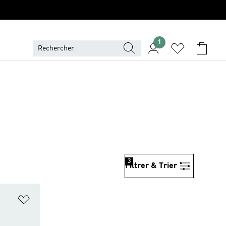
1
3
Filtrer & Trier
is
Ajouter à la Liste de produits favoris