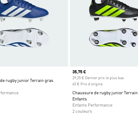
Prix actuel
35,75 €
29,25 € Dernier prix le plus bas
e rugby junior Terrain gras
65 € Prix d'origine
rformance
Chaussure de rugby junior Terrain
Enfants
Enfants Performance
2 couleurs