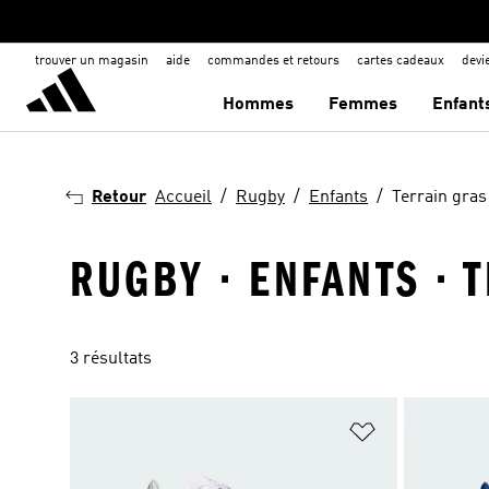
trouver un magasin
aide
commandes et retours
cartes cadeaux
dev
Hommes
Femmes
Enfant
Retour
Accueil
Rugby
Enfants
Terrain gras
RUGBY · ENFANTS · 
3 résultats
Ajouter à la Li