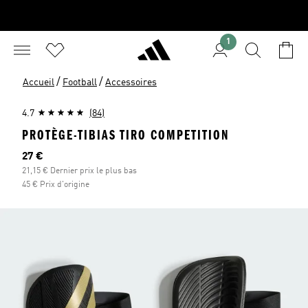
1
/
/
Accueil
Football
Accessoires
4.7
(84)
PROTÈGE-TIBIAS TIRO COMPETITION
Prix actuel
27 €
21,15 € Dernier prix le plus bas
45 € Prix d'origine