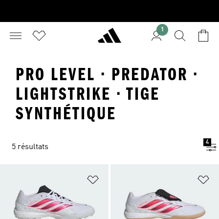
1
PRO LEVEL · PREDATOR ·
LIGHTSTRIKE · TIGE
SYNTHÉTIQUE
4
5 résultats
Ajouter à la Liste de produits favor
Aj