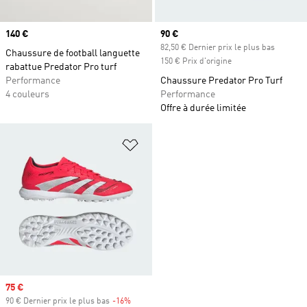
Prix
140 €
Prix actuel
90 €
82,50 € Dernier prix le plus bas
Chaussure de football languette
150 € Prix d'origine
rabattue Predator Pro turf
Performance
Chaussure Predator Pro Turf
4 couleurs
Performance
Offre à durée limitée
Ajouter à la Liste de produits favor
Prix soldé
75 €
90 € Dernier prix le plus bas
-16%
Rabais