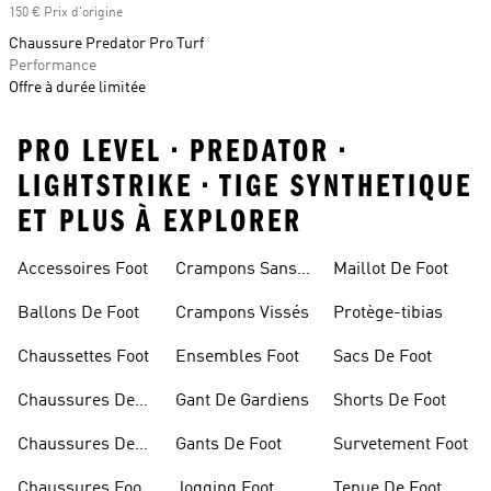
150 € Prix d'origine
Chaussure Predator Pro Turf
Performance
Offre à durée limitée
PRO LEVEL • PREDATOR •
LIGHTSTRIKE • TIGE SYNTHETIQUE
ET PLUS À EXPLORER
Accessoires Foot
Crampons Sans
Maillot De Foot
Lacets
Ballons De Foot
Crampons Vissés
Protège-tibias
Chaussettes Foot
Ensembles Foot
Sacs De Foot
Chaussures De
Gant De Gardiens
Shorts De Foot
Foot
Chaussures De
Gants De Foot
Survetement Foot
Foot Homme
Chaussures Foot
Jogging Foot
Tenue De Foot