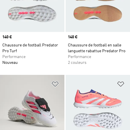
Prix
140 €
Prix
140 €
Chaussure de football Predator
Chaussure de football en salle
Pro Turf
languette rabattue Predator Pro
Performance
Performance
Nouveau
2 couleurs
Ajouter à la Liste de produits favor
Aj