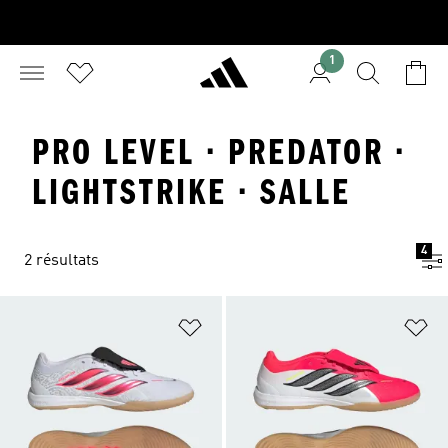
1
PRO LEVEL · PREDATOR ·
LIGHTSTRIKE · SALLE
4
2 résultats
Ajouter à la Liste de produits favor
Aj