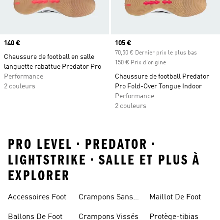
Prix
140 €
Prix actuel
105 €
70,50 € Dernier prix le plus bas
Chaussure de football en salle
150 € Prix d'origine
languette rabattue Predator Pro
Performance
Chaussure de football Predator
2 couleurs
Pro Fold-Over Tongue Indoor
Performance
2 couleurs
PRO LEVEL • PREDATOR •
LIGHTSTRIKE • SALLE ET PLUS À
EXPLORER
Accessoires Foot
Crampons Sans
Maillot De Foot
Lacets
Ballons De Foot
Crampons Vissés
Protège-tibias