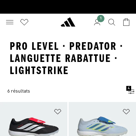
1
PRO LEVEL · PREDATOR ·
LANGUETTE RABATTUE ·
LIGHTSTRIKE
4
6 résultats
Ajouter à la Liste de produits favor
Aj