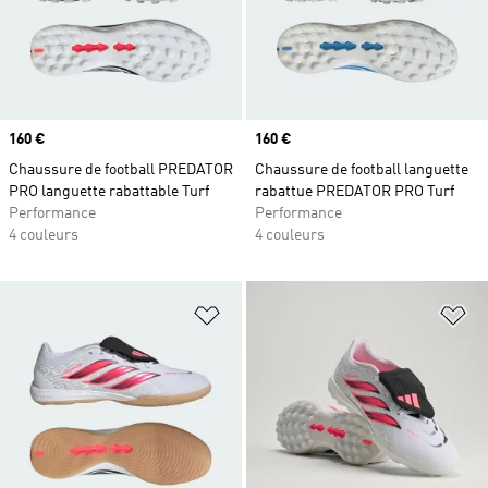
Prix
160 €
Prix
160 €
Chaussure de football PREDATOR
Chaussure de football languette
PRO languette rabattable Turf
rabattue PREDATOR PRO Turf
Performance
Performance
4 couleurs
4 couleurs
Ajouter à la Liste de produits favor
Aj