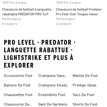
160 € Prix d'origine
150 € Prix d'origine
Chaussure de football à languette
Chaussure de football Predator
rabattable PREDATOR PRO Turf
Pro Fold-Over Tongue Indoor
Performance
Performance
4 couleurs
2 couleurs
PRO LEVEL • PREDATOR •
LANGUETTE RABATTUE •
LIGHTSTRIKE ET PLUS À
EXPLORER
Accessoires Foot
Crampons Sans
Maillot De Foot
Lacets
Ballons De Foot
Crampons Vissés
Protège-tibias
Chaussettes Foot
Ensembles Foot
Sacs De Foot
Chaussures De
Gant De Gardiens
Shorts De Foot