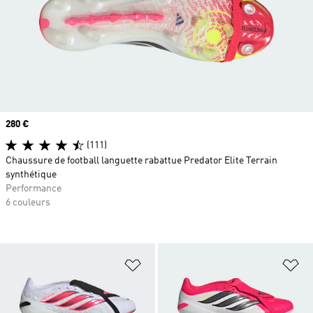
Prix
280 €
(111)
Chaussure de football languette rabattue Predator Elite Terrain
synthétique
Performance
6 couleurs
Ajouter à la Liste de produits favor
Aj