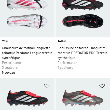
Prix
95 €
Prix
160 €
Chaussure de football languette
Chaussure de football languette
rabattue Predator League terrain
rabattue PREDATOR PRO Terrain
synthétique
synthétique
Performance
Performance
5 couleurs
4 couleurs
Nouveau
Ajouter à la Liste de produits favor
Aj