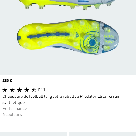
Prix
280 €
(111)
Chaussure de football languette rabattue Predator Elite Terrain
synthétique
Performance
6 couleurs