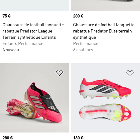
Prix
75 €
Prix
280 €
Chaussure de football languette
Chaussure de football languette
rabattue Predator League
rabattue Predator Elite terrain
Terrain synthétique Enfants
synthétique
Enfants Performance
Performance
Nouveau
6 couleurs
Ajouter à la Liste de produits favor
Aj
Prix
280 €
Prix
160 €