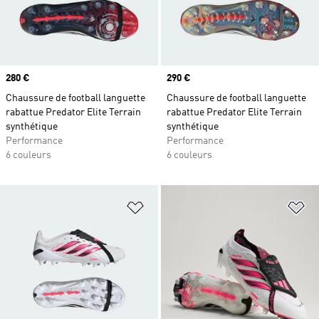
Prix
280 €
Prix
290 €
Chaussure de football languette
Chaussure de football languette
rabattue Predator Elite Terrain
rabattue Predator Elite Terrain
synthétique
synthétique
Performance
Performance
6 couleurs
6 couleurs
Ajouter à la Liste de produits favor
Aj