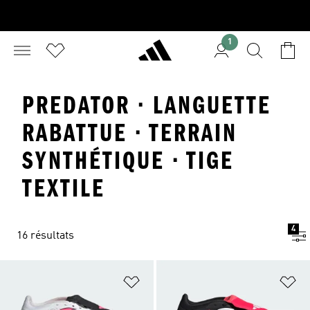
1
PREDATOR · LANGUETTE
RABATTUE · TERRAIN
SYNTHÉTIQUE · TIGE
TEXTILE
4
16 résultats
Ajouter à la Liste de produits favor
Aj