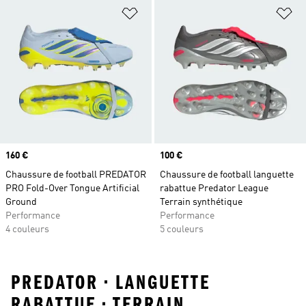
Ajouter à la Liste de produits favor
Aj
Prix
160 €
Prix
100 €
Chaussure de football PREDATOR
Chaussure de football languette
PRO Fold-Over Tongue Artificial
rabattue Predator League
Ground
Terrain synthétique
Performance
Performance
4 couleurs
5 couleurs
PREDATOR • LANGUETTE
RABATTUE • TERRAIN