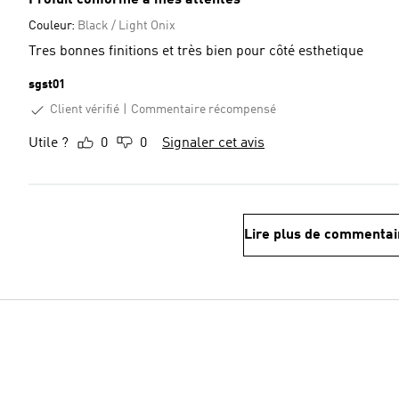
Profuit conforme à mes attentes
Couleur:
Black / Light Onix
Tres bonnes finitions et très bien pour côté esthetique
sgst01
Client vérifié
Commentaire récompensé
Utile ?
0
0
Signaler cet avis
Lire plus de commentai