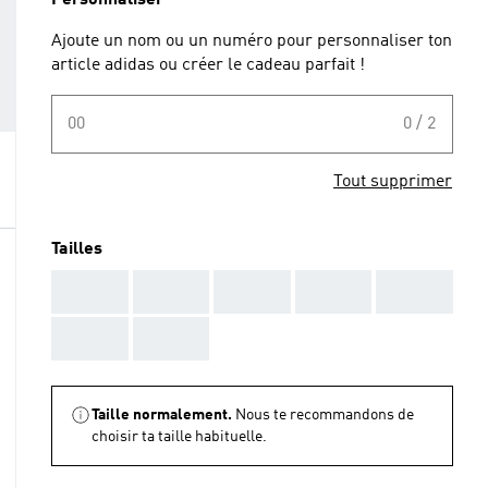
Personnaliser
Ajoute un nom ou un numéro pour personnaliser ton
article adidas ou créer le cadeau parfait !
00
0 / 2
Tout supprimer
Tailles
AAA
AAA
AAA
AAA
AAA
AAA
AAA
Taille normalement.
Nous te recommandons de
choisir ta taille habituelle.