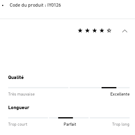
Code du produit : IY0126
Qualité
Très mauvaise
Excellente
Longueur
Trop court
Parfait
Trop long