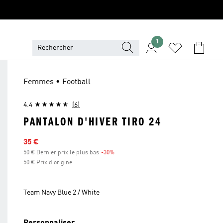
1
Femmes • Football
4.4
(6)
PANTALON D'HIVER TIRO 24
Prix en promo
35 €
50 € Dernier prix le plus bas
-30%
Réduction
50 € Prix d'origine
Team Navy Blue 2 / White