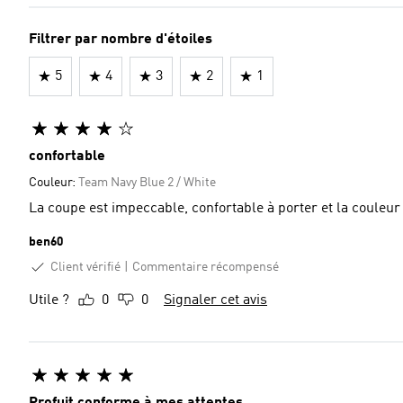
Filtrer par nombre d'étoiles
5
4
3
2
1
confortable
Couleur:
Team Navy Blue 2 / White
La coupe est impeccable, confortable à porter et la couleur 
ben60
Client vérifié
Commentaire récompensé
Utile ?
0
0
Signaler cet avis