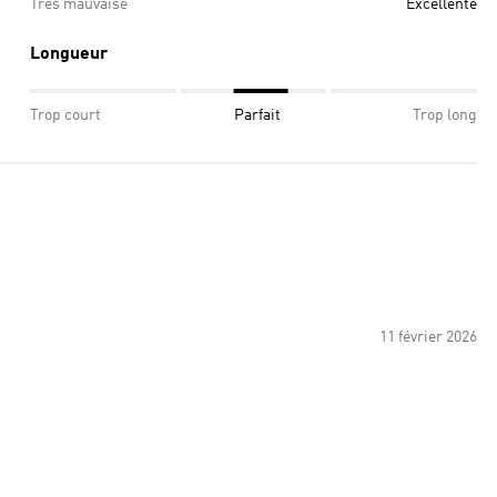
Très mauvaise
Excellente
Longueur
Trop court
Parfait
Trop long
11 février 2026