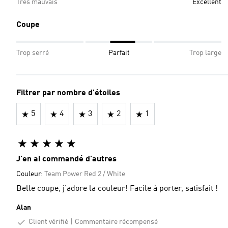
Très mauvais
Excellent
Coupe
Trop serré
Parfait
Trop large
Filtrer par nombre d'étoiles
5
4
3
2
1
J'en ai commandé d'autres
Couleur:
Team Power Red 2 / White
Belle coupe, j'adore la couleur! Facile à porter, satisfait !
Alan
Client vérifié
Commentaire récompensé