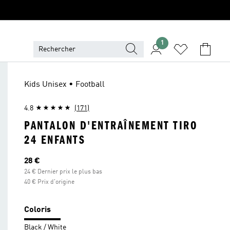
1
Kids Unisex • Football
4.8
(171)
PANTALON D'ENTRAÎNEMENT TIRO
24 ENFANTS
Prix actuel
28 €
24 € Dernier prix le plus bas
40 € Prix d'origine
Coloris
Black / White