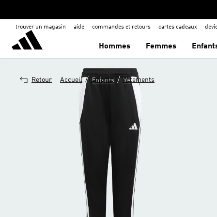
trouver un magasin
aide
commandes et retours
cartes cadeaux
dev
Hommes
Femmes
Enfant
/
/
Retour
Accueil
Enfants
Vêtements