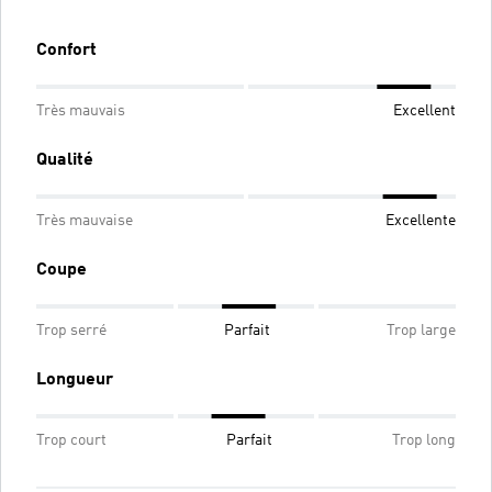
Confort
Très mauvais
Excellent
Qualité
Très mauvaise
Excellente
Coupe
Trop serré
Parfait
Trop large
Longueur
Trop court
Parfait
Trop long