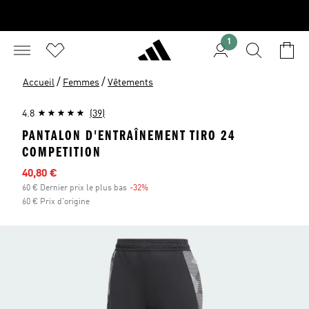
1
/
/
Accueil
Femmes
Vêtements
4.8
(39)
PANTALON D'ENTRAÎNEMENT TIRO 24
COMPETITION
Prix en promo
40,80 €
60 € Dernier prix le plus bas
-32%
Réduction
60 € Prix d'origine