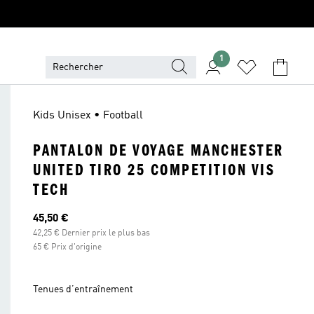
1
Kids Unisex • Football
PANTALON DE VOYAGE MANCHESTER
UNITED TIRO 25 COMPETITION VIS
TECH
Prix actuel
45,50 €
42,25 € Dernier prix le plus bas
65 € Prix d'origine
Tenues d’entraînement