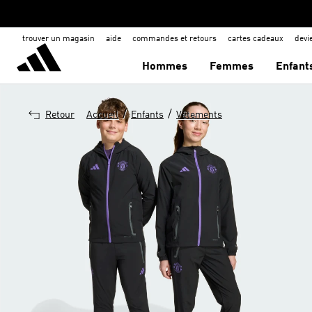
trouver un magasin
aide
commandes et retours
cartes cadeaux
dev
Hommes
Femmes
Enfant
/
/
Retour
Accueil
Enfants
Vêtements