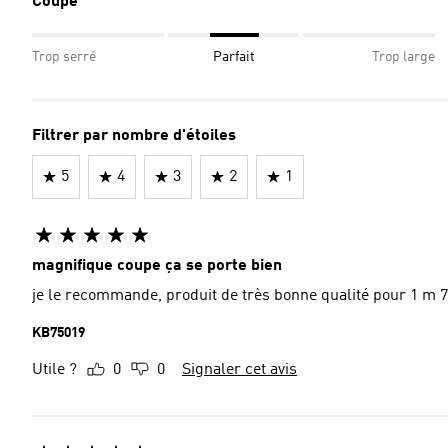
Coupe
Trop serré
Parfait
Trop large
Filtrer par nombre d'étoiles
5
4
3
2
1
magnifique coupe ça se porte bien
je le recommande, produit de très bonne qualité pour 1 m 79
KB75019
Utile ?
0
0
Signaler cet avis