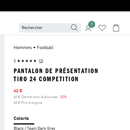
1
Hommes • Football
5
(2)
PANTALON DE PRÉSENTATION
TIRO 24 COMPETITION
Prix en promo
42 €
60 € Dernier prix le plus bas
-30%
Réduction
60 € Prix d'origine
Coloris
Black / Team Dark Grey