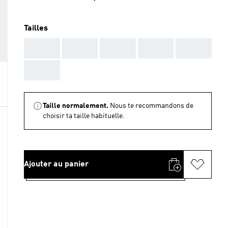
Tailles
AAA
AAA
AAA
AAA
AAA
AAA
Taille normalement.
Nous te recommandons de
choisir ta taille habituelle.
Ajouter au panier