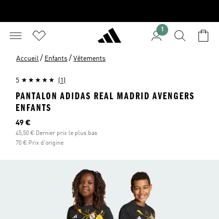
1
/
/
Accueil
Enfants
Vêtements
5
(1)
PANTALON ADIDAS REAL MADRID AVENGERS
ENFANTS
Prix actuel
49 €
45,50 € Dernier prix le plus bas
70 € Prix d'origine