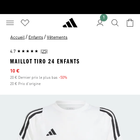
1
/
/
Accueil
Enfants
Vêtements
4.7
(25)
MAILLOT TIRO 24 ENFANTS
Prix en promo
10 €
20 € Dernier prix le plus bas
-50%
Réduction
20 € Prix d'origine