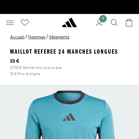
1
/
/
Accueil
Hommes
Vêtements
MAILLOT REFEREE 24 MANCHES LONGUES
Prix actuel
33 €
27,50 € Dernier prix le plus bas
55 € Prix d'origine