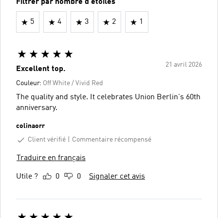
Filtrer par nombre d'étoiles
5
4
3
2
1
21 avril 2026
Excellent top.
Couleur:
Off White / Vivid Red
The quality and style. It celebrates Union Berlin's 60th
anniversary.
colinaorr
Client vérifié
Commentaire récompensé
Traduire en français
Utile ?
0
0
Signaler cet avis