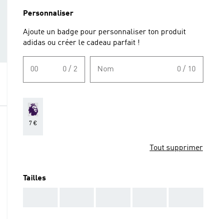
Personnaliser
Ajoute un badge pour personnaliser ton produit
adidas ou créer le cadeau parfait !
00
0 / 2
Nom
0 / 10
7 €
Tout supprimer
Tailles
AAA
AAA
AAA
AAA
AAA