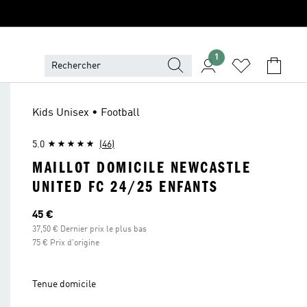
1
Kids Unisex • Football
5.0
(46)
MAILLOT DOMICILE NEWCASTLE
UNITED FC 24/25 ENFANTS
Prix actuel
45 €
37,50 € Dernier prix le plus bas
75 € Prix d'origine
Tenue domicile