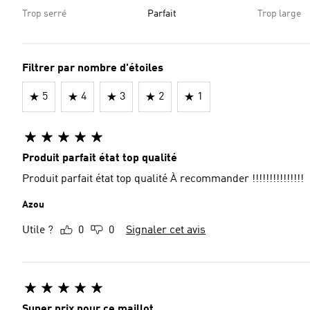
Trop serré
Parfait
Trop large
Filtrer par nombre d'étoiles
5
4
3
2
1
Produit parfait état top qualité
Produit parfait état top qualité À recommander !!!!!!!!!!!!!!!
Azou
Utile ?
0
0
Signaler cet avis
Super prix pour ce maillot