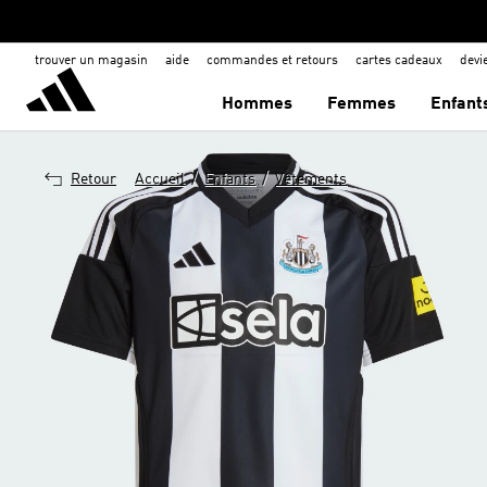
trouver un magasin
aide
commandes et retours
cartes cadeaux
dev
Hommes
Femmes
Enfant
/
/
Retour
Accueil
Enfants
Vêtements