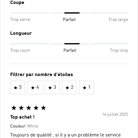
Coupe
Trop serré
Parfait
Trop large
Longueur
Trop court
Parfait
Trop long
Filtrer par nombre d'étoiles
5
4
3
2
1
14 juillet 2025
Top achat !
Couleur:
White
Toujours de qualité , si il y a un problème le service