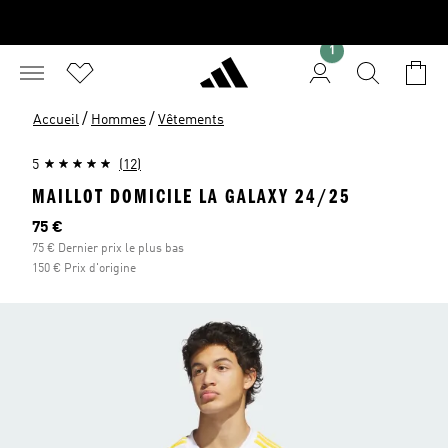
1
/
/
Accueil
Hommes
Vêtements
5
(12)
MAILLOT DOMICILE LA GALAXY 24/25
Prix actuel
75 €
75 € Dernier prix le plus bas
150 € Prix d'origine