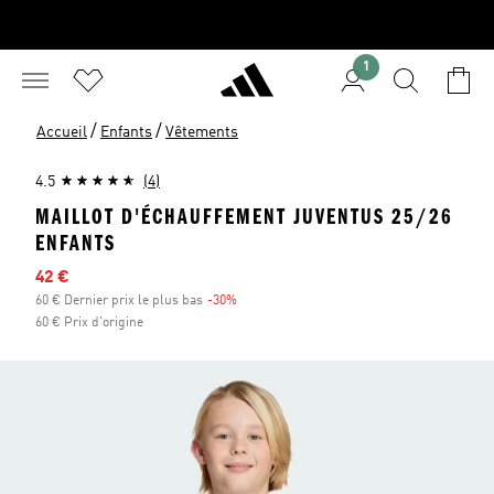
1
/
/
Accueil
Enfants
Vêtements
4.5
(4)
MAILLOT D'ÉCHAUFFEMENT JUVENTUS 25/26
ENFANTS
Prix en promo
42 €
60 € Dernier prix le plus bas
-30%
Réduction
60 € Prix d'origine