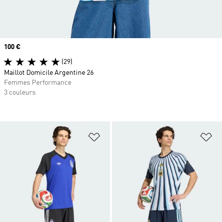
Prix
100 €
(29)
Maillot Domicile Argentine 26
Femmes Performance
3 couleurs
Ajouter à la Liste de produits favor
Aj