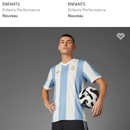
ENFANTS
ENFANTS
Enfants Performance
Enfants Performance
Nouveau
Nouveau
Aj