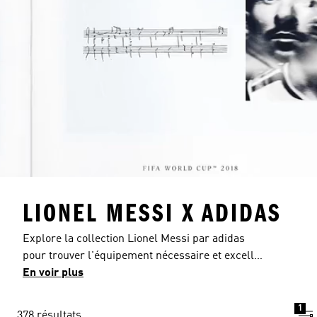
LIONEL MESSI X ADIDAS
Explore la collection Lionel Messi par adidas
pour trouver l'équipement nécessaire et exceller
sur le terrain. Chaque pièce témoigne du savoir-
En voir plus
faire adidas et de l'inspiration qui l'anime : l'un
des plus grands joueurs de tous les temps,
1
378 résultats