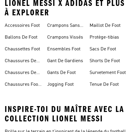
LIONEL MESSI X ADIDAS ET PLUS
À EXPLORER
Accessoires Foot
Crampons Sans
Maillot De Foot
Lacets
Ballons De Foot
Crampons Vissés
Protège-tibias
Chaussettes Foot
Ensembles Foot
Sacs De Foot
Chaussures De
Gant De Gardiens
Shorts De Foot
Foot
Chaussures De
Gants De Foot
Survetement Foot
Foot Homme
Chaussures Foot
Jogging Foot
Tenue De Foot
Salle
INSPIRE-TOI DU MAÎTRE AVEC LA
COLLECTION LIONEL MESSI
Brille sur le terrain en t’inspirant de la légende du football