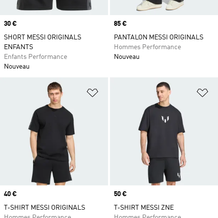
Prix
30 €
Prix
85 €
SHORT MESSI ORIGINALS
PANTALON MESSI ORIGINALS
ENFANTS
Hommes Performance
Enfants Performance
Nouveau
Nouveau
Ajouter à la Liste de produits favor
Aj
Prix
40 €
Prix
50 €
T-SHIRT MESSI ORIGINALS
T-SHIRT MESSI ZNE
Hommes Performance
Hommes Performance