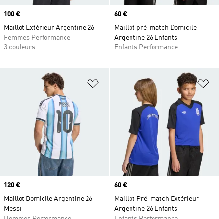
Prix
100 €
Prix
60 €
Maillot Extérieur Argentine 26
Maillot pré-match Domicile
Femmes Performance
Argentine 26 Enfants
3 couleurs
Enfants Performance
Ajouter à la Liste de produits favor
Aj
Prix
120 €
Prix
60 €
Maillot Domicile Argentine 26
Maillot Pré-match Extérieur
Messi
Argentine 26 Enfants
Hommes Performance
Enfants Performance