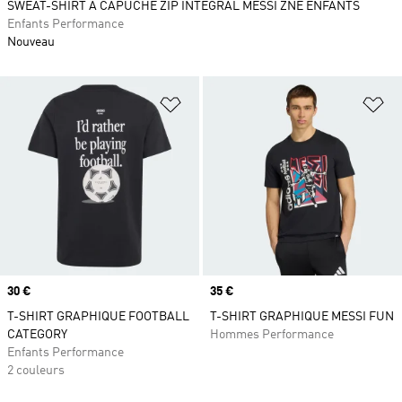
SWEAT-SHIRT À CAPUCHE ZIP INTÉGRAL MESSI ZNE ENFANTS
Enfants Performance
Nouveau
Ajouter à la Liste de produits favor
Aj
Prix
30 €
Prix
35 €
T-SHIRT GRAPHIQUE FOOTBALL
T-SHIRT GRAPHIQUE MESSI FUN
CATEGORY
Hommes Performance
Enfants Performance
2 couleurs