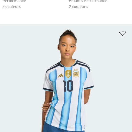
Performance
Enfants Performance
2 couleurs
2 couleurs
Aj