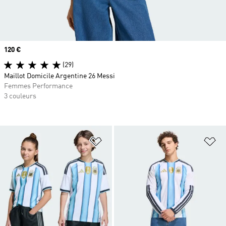
Prix
120 €
(29)
Maillot Domicile Argentine 26 Messi
Femmes Performance
3 couleurs
Ajouter à la Liste de produits favor
Aj