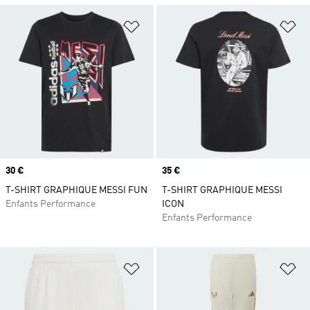
Ajouter à la Liste de produits favor
Aj
Prix
30 €
Prix
35 €
T-SHIRT GRAPHIQUE MESSI FUN
T-SHIRT GRAPHIQUE MESSI
Enfants Performance
ICON
Enfants Performance
Ajouter à la Liste de produits favor
Aj