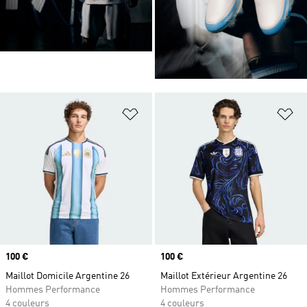
Ajouter à la Liste de produits favor
Aj
Prix
100 €
Prix
100 €
Maillot Domicile Argentine 26
Maillot Extérieur Argentine 26
Hommes Performance
Hommes Performance
4 couleurs
4 couleurs