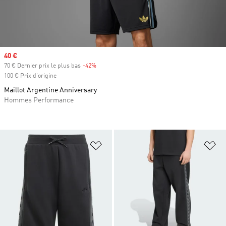
Prix soldé
40 €
70 € Dernier prix le plus bas
-42%
Rabais
100 € Prix d'origine
Maillot Argentine Anniversary
Hommes Performance
Ajouter à la Liste de produits favor
Aj