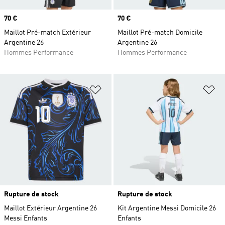
Prix
70 €
Prix
70 €
Maillot Pré-match Extérieur
Maillot Pré-match Domicile
Argentine 26
Argentine 26
Hommes Performance
Hommes Performance
Ajouter à la Liste de produits favor
Aj
Rupture de stock
Rupture de stock
Maillot Extérieur Argentine 26
Kit Argentine Messi Domicile 26
Messi Enfants
Enfants