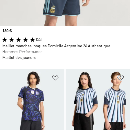
Prix
160 €
(55)
Maillot manches longues Domicile Argentine 26 Authentique
Hommes Performance
Maillot des joueurs
Ajouter à la Liste de produits favor
Aj