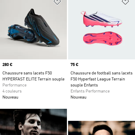
Ajouter à la Liste de produits favor
Aj
Prix
280 €
Prix
75 €
Chaussure sans lacets F50
Chaussure de football sans lacets
HYPERFAST ELITE Terrain souple
F50 Hyperfast League Terrain
Performance
souple Enfants
4 couleurs
Enfants Performance
Nouveau
Nouveau