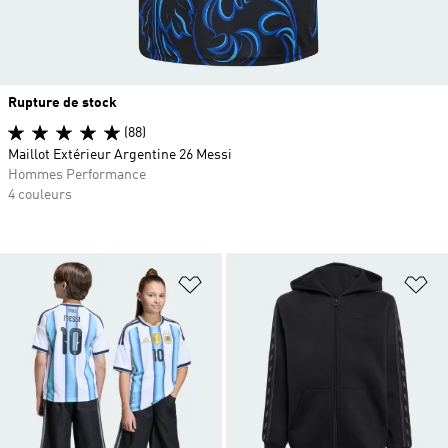
Rupture de stock
(88)
Maillot Extérieur Argentine 26 Messi
Hommes Performance
4 couleurs
Ajouter à la Liste de produits favor
Aj