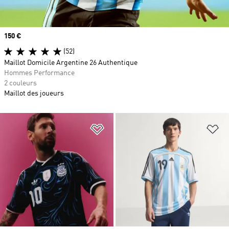
Prix
150 €
(52)
Maillot Domicile Argentine 26 Authentique
Hommes Performance
2 couleurs
Maillot des joueurs
Ajouter à la Liste de produits favor
Aj