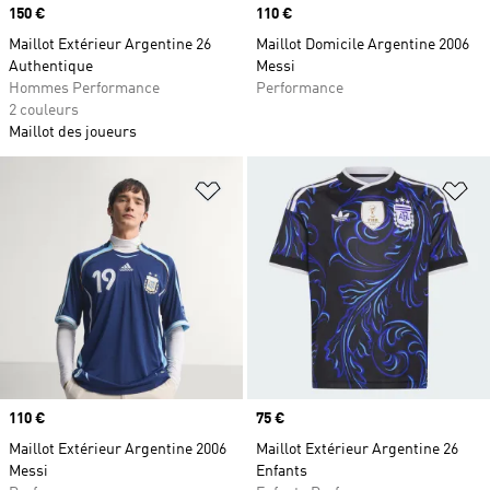
Prix
150 €
Prix
110 €
Maillot Extérieur Argentine 26
Maillot Domicile Argentine 2006
Authentique
Messi
Hommes Performance
Performance
2 couleurs
Maillot des joueurs
Ajouter à la Liste de produits favor
Aj
Prix
110 €
Prix
75 €
Maillot Extérieur Argentine 2006
Maillot Extérieur Argentine 26
Messi
Enfants