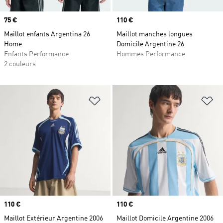
Prix
75 €
Prix
110 €
Maillot enfants Argentina 26
Maillot manches longues
Home
Domicile Argentine 26
Enfants Performance
Hommes Performance
2 couleurs
Ajouter à la Liste de produits favor
Aj
Prix
110 €
Prix
110 €
Maillot Extérieur Argentine 2006
Maillot Domicile Argentine 2006