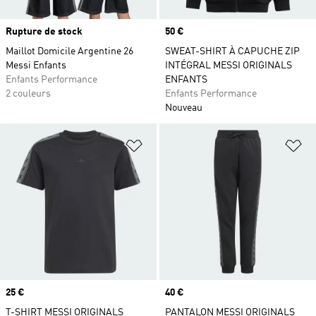
Rupture de stock
Prix
50 €
Maillot Domicile Argentine 26
SWEAT-SHIRT À CAPUCHE ZIP
Messi Enfants
INTÉGRAL MESSI ORIGINALS
Enfants Performance
ENFANTS
2 couleurs
Enfants Performance
Nouveau
Ajouter à la Liste de produits favor
Aj
Prix
25 €
Prix
40 €
T-SHIRT MESSI ORIGINALS
PANTALON MESSI ORIGINALS