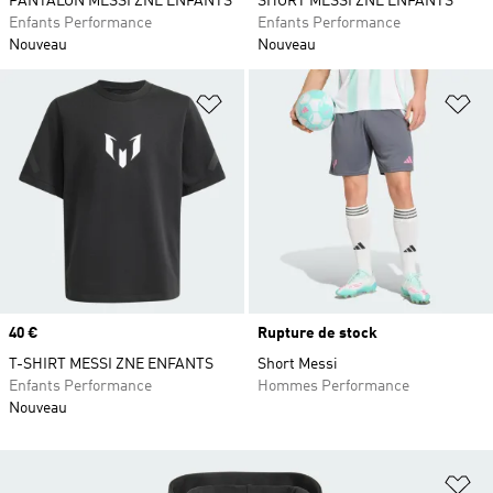
PANTALON MESSI ZNE ENFANTS
SHORT MESSI ZNE ENFANTS
Enfants Performance
Enfants Performance
Nouveau
Nouveau
Ajouter à la Liste de produits favor
Aj
Prix
40 €
Rupture de stock
T-SHIRT MESSI ZNE ENFANTS
Short Messi
Enfants Performance
Hommes Performance
Nouveau
Aj