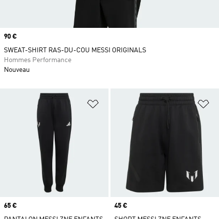
Prix
90 €
SWEAT-SHIRT RAS-DU-COU MESSI ORIGINALS
Hommes Performance
Nouveau
Ajouter à la Liste de produits favor
Aj
Prix
65 €
Prix
45 €