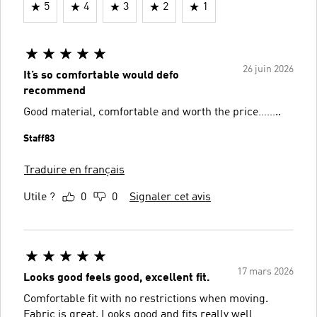
5
4
3
2
1
26 juin 2026
It’s so comfortable would defo
recommend
Good material, comfortable and worth the price……..
Staff83
Traduire en français
Utile ?
0
0
Signaler cet avis
17 mars 2026
Looks good feels good, excellent fit.
Comfortable fit with no restrictions when moving.
Fabric is great. Looks good and fits really well