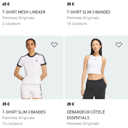
Prix
45 €
Prix
35 €
T-SHIRT MESH LINEAER
T-SHIRT SLIM 3 BANDES
Femmes Originals
Femmes Originals
2 couleurs
16 couleurs
Ajouter à la Liste de produits favor
Aj
Prix
35 €
Prix
28 €
T-SHIRT SLIM 3 BANDES
DÉBARDEUR CÔTELÉ
Femmes Originals
ESSENTIALS
16 couleurs
Femmes Originals