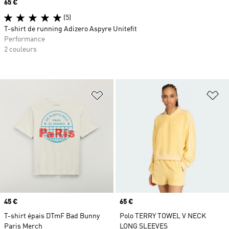
Prix
65 €
(5)
T-shirt de running Adizero Aspyre Unitefit
Performance
2 couleurs
Ajouter à la Liste de produits favor
Aj
Prix
45 €
Prix
65 €
T-shirt épais DTmF Bad Bunny
Polo TERRY TOWEL V NECK
Paris Merch
LONG SLEEVES