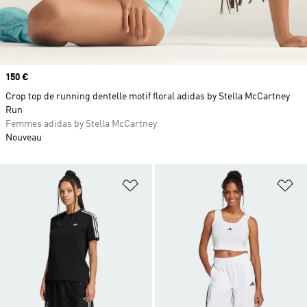
Prix
150 €
Crop top de running dentelle motif floral adidas by Stella McCartney
Run
Femmes adidas by Stella McCartney
Nouveau
Ajouter à la Liste de produits favor
Aj