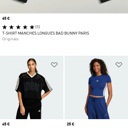
Prix
65 €
(1)
T-SHIRT MANCHES LONGUES BAD BUNNY PARIS
Originals
Ajouter à la Liste de produits favor
Aj
Prix
45 €
Prix
25 €