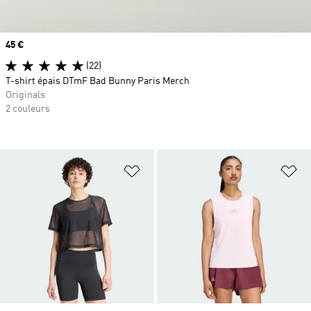
Prix
45 €
(22)
T-shirt épais DTmF Bad Bunny Paris Merch
Originals
2 couleurs
Ajouter à la Liste de produits favor
Aj