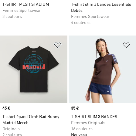
T-SHIRT MESH STADIUM
T-shirt slim 3 bandes Essentials
Femmes Sportswear
Bébés
3 couleurs
Femmes Sportswear
4 couleurs
Ajouter à la Liste de produits favor
Aj
Prix
45 €
Prix
35 €
T-shirt épais DTmF Bad Bunny
T-SHIRT SLIM 3 BANDES
Madrid Merch
Femmes Originals
Originals
16 couleurs
2 couleurs
Nouveau