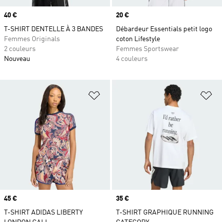
Prix
40 €
Prix
20 €
T-SHIRT DENTELLE À 3 BANDES
Débardeur Essentials petit logo
Femmes Originals
coton Lifestyle
2 couleurs
Femmes Sportswear
Nouveau
4 couleurs
Ajouter à la Liste de produits favor
Aj
Prix
45 €
Prix
35 €
T-SHIRT ADIDAS LIBERTY
T-SHIRT GRAPHIQUE RUNNING