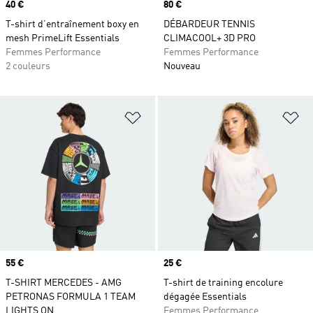
Prix
40 €
Prix
80 €
T-shirt d’entraînement boxy en
DÉBARDEUR TENNIS
mesh PrimeLift Essentials
CLIMACOOL+ 3D PRO
Femmes Performance
Femmes Performance
2 couleurs
Nouveau
Ajouter à la Liste de produits favor
Aj
Prix
55 €
Prix
25 €
T-SHIRT MERCEDES - AMG
T-shirt de training encolure
PETRONAS FORMULA 1 TEAM
dégagée Essentials
LIGHTS ON
Femmes Performance