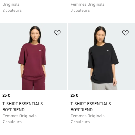
Originals
Femmes Originals
2 couleurs
3 couleurs
Ajouter à la Liste de produits favor
Aj
Prix
25 €
Prix
25 €
T-SHIRT ESSENTIALS
T-SHIRT ESSENTIALS
BOYFRIEND
BOYFRIEND
Femmes Originals
Femmes Originals
7 couleurs
7 couleurs