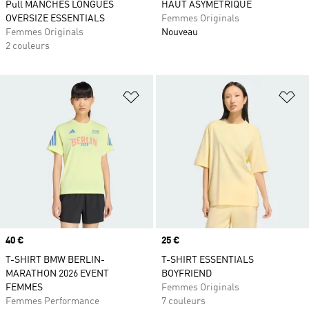
Pull MANCHES LONGUES
HAUT ASYMÉTRIQUE
OVERSIZE ESSENTIALS
Femmes Originals
Femmes Originals
Nouveau
2 couleurs
Ajouter à la Liste de produits favor
Aj
Prix
40 €
Prix
25 €
T-SHIRT BMW BERLIN-
T-SHIRT ESSENTIALS
MARATHON 2026 EVENT
BOYFRIEND
FEMMES
Femmes Originals
Femmes Performance
7 couleurs