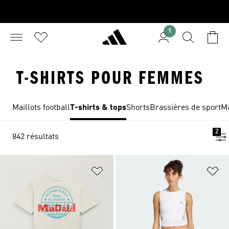
1
T-SHIRTS POUR FEMMES
Maillots football
T-shirts & tops
Shorts
Brassières de sport
Ma
2
842 résultats
Ajouter à la Liste de produits favor
Aj