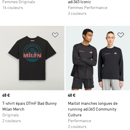
Femmes Originals
adi365 Iconic
16 couleurs
Femmes Performance
3 couleurs
Ajouter à la Liste de produits favor
Aj
Prix
45 €
Prix
40 €
T-shirt épais DTmF Bad Bunny
Maillot manches longues de
Milan Merch
running adi365 Community
Originals
Culture
2 couleurs
Performance
2 couleurs