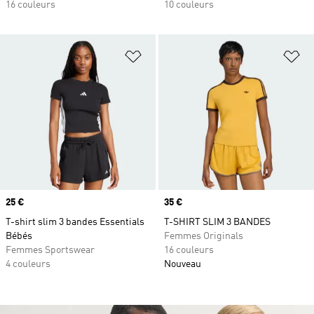
16 couleurs
10 couleurs
Ajouter à la Liste de produits favor
Aj
Prix
25 €
Prix
35 €
T-shirt slim 3 bandes Essentials
T-SHIRT SLIM 3 BANDES
Bébés
Femmes Originals
Femmes Sportswear
16 couleurs
4 couleurs
Nouveau