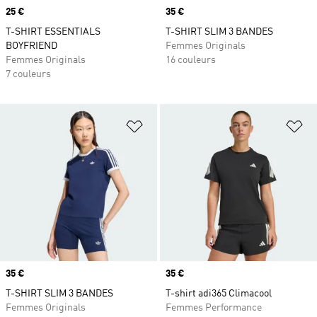
Prix
25 €
Prix
35 €
T-SHIRT ESSENTIALS
T-SHIRT SLIM 3 BANDES
BOYFRIEND
Femmes Originals
Femmes Originals
16 couleurs
7 couleurs
Ajouter à la Liste de produits favor
Aj
Prix
35 €
Prix
35 €
T-SHIRT SLIM 3 BANDES
T-shirt adi365 Climacool
Femmes Originals
Femmes Performance