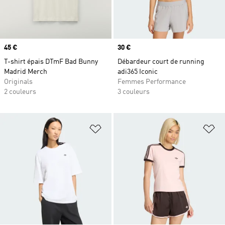
Prix
45 €
Prix
30 €
T-shirt épais DTmF Bad Bunny
Débardeur court de running
Madrid Merch
adi365 Iconic
Originals
Femmes Performance
2 couleurs
3 couleurs
Ajouter à la Liste de produits favor
Aj