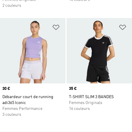
2 couleurs
Ajouter à la Liste de produits favor
Aj
Prix
30 €
Prix
35 €
Débardeur court de running
T-SHIRT SLIM 3 BANDES
adi365 Iconic
Femmes Originals
Femmes Performance
16 couleurs
3 couleurs