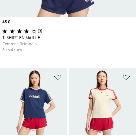
Prix
45 €
(3)
T-SHIRT EN MAILLE
Femmes Originals
3 couleurs
Ajouter à la Liste de produits favor
Aj