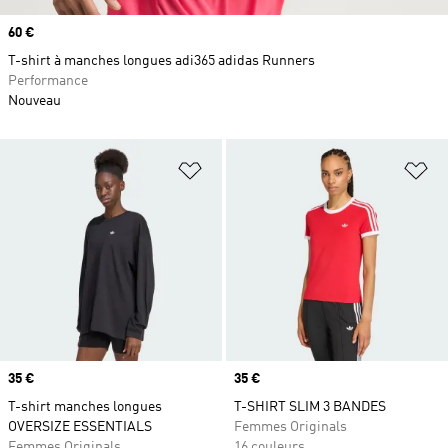
Prix
60 €
T-shirt à manches longues adi365 adidas Runners
Performance
Nouveau
Ajouter à la Liste de produits favor
Aj
Prix
35 €
Prix
35 €
T-shirt manches longues
T-SHIRT SLIM 3 BANDES
OVERSIZE ESSENTIALS
Femmes Originals
Femmes Originals
16 couleurs