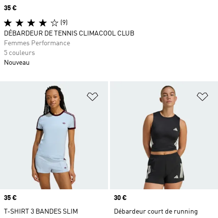
Prix
35 €
(9)
DÉBARDEUR DE TENNIS CLIMACOOL CLUB
Femmes Performance
5 couleurs
Nouveau
Ajouter à la Liste de produits favor
Aj
Prix
35 €
Prix
30 €
T-SHIRT 3 BANDES SLIM
Débardeur court de running