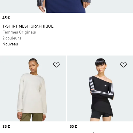
Prix
45 €
T-SHIRT MESH GRAPHIQUE
Femmes Originals
2 couleurs
Nouveau
Ajouter à la Liste de produits favor
Aj
Prix
35 €
Prix
50 €