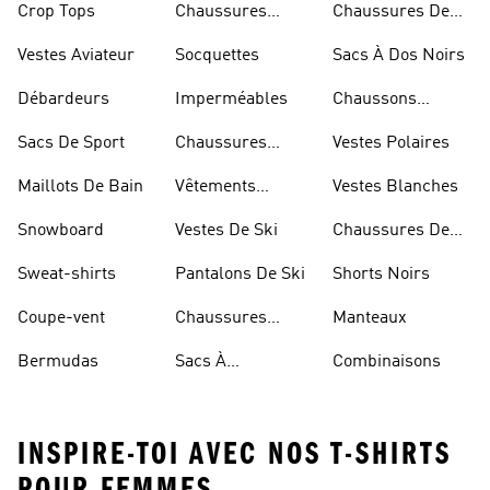
Crop Tops
Chaussures
Chaussures De
Dorées
Marche
Vestes Aviateur
Socquettes
Sacs À Dos Noirs
Débardeurs
Imperméables
Chaussons
D'escalade
Sacs De Sport
Chaussures
Vestes Polaires
Blanches
Maillots De Bain
Vêtements
Vestes Blanches
Sportifs
Snowboard
Vestes De Ski
Chaussures De
Basketball
Sweat-shirts
Pantalons De Ski
Shorts Noirs
Coupe-vent
Chaussures
Manteaux
Rouges
Bermudas
Sacs À
Combinaisons
Bandoulière
INSPIRE-TOI AVEC NOS T-SHIRTS
POUR FEMMES