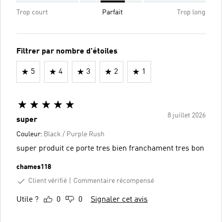
Trop court
Parfait
Trop long
Filtrer par nombre d'étoiles
5
4
3
2
1
8 juillet 2026
super
Couleur:
Black / Purple Rush
super produit ce porte tres bien franchament tres bon
chames118
Client vérifié
Commentaire récompensé
Utile ?
0
0
Signaler cet avis