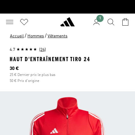
1
/
/
Accueil
Hommes
Vêtements
4.7
(24)
HAUT D'ENTRAÎNEMENT TIRO 24
Prix actuel
30 €
25 € Dernier prix le plus bas
50 € Prix d'origine