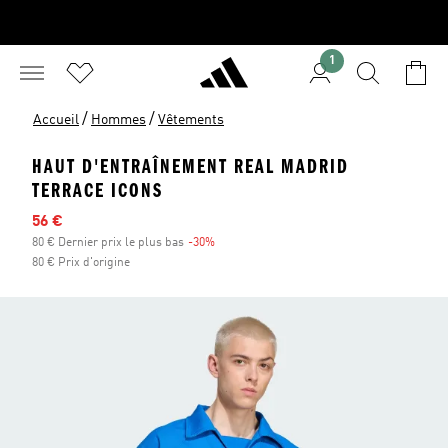
1
/
/
Accueil
Hommes
Vêtements
HAUT D'ENTRAÎNEMENT REAL MADRID
TERRACE ICONS
Prix en promo
56 €
80 € Dernier prix le plus bas
-30%
Réduction
80 € Prix d'origine