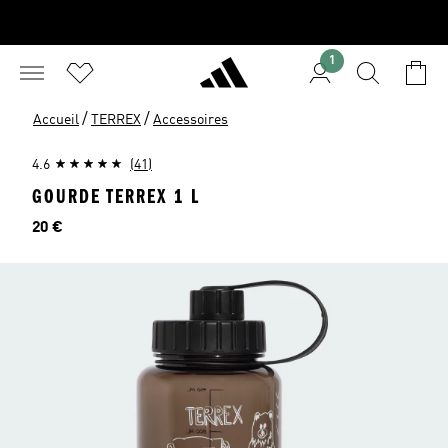
1
/
/
Accueil
TERREX
Accessoires
4.6
(41)
GOURDE TERREX 1 L
Prix
20 €