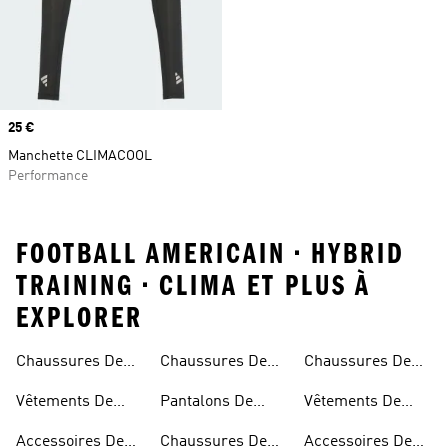
Prix
25 €
Manchette CLIMACOOL
Performance
FOOTBALL AMERICAIN • HYBRID
TRAINING • CLIMA ET PLUS À
EXPLORER
Chaussures De
Chaussures De
Chaussures De
Américain
Baseball
Football
Softball
Vêtements De
Pantalons De
Vêtements De
Américain
Baseball
Football
Softball
Accessoires De
Chaussures De
Accessoires De