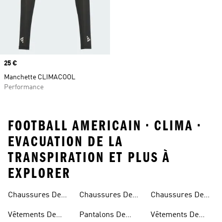
Prix
25 €
Manchette CLIMACOOL
Performance
FOOTBALL AMERICAIN • CLIMA •
EVACUATION DE LA
TRANSPIRATION ET PLUS À
EXPLORER
Chaussures De
Chaussures De
Chaussures De
Américain
Baseball
Football
Softball
Vêtements De
Pantalons De
Vêtements De
Américain