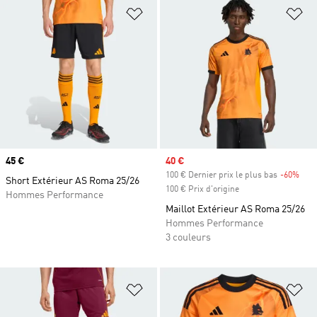
Ajouter à la Liste de produits favor
Aj
Prix
45 €
Prix soldé
40 €
100 € Dernier prix le plus bas
-60%
Raba
Short Extérieur AS Roma 25/26
100 € Prix d'origine
Hommes Performance
Maillot Extérieur AS Roma 25/26
Hommes Performance
3 couleurs
Ajouter à la Liste de produits favor
Aj