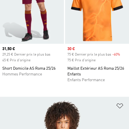
Prix actuel
31,50 €
Prix soldé
30 €
29,25 € Dernier prix le plus bas
75 € Dernier prix le plus bas
-60%
Rabai
45 € Prix d'origine
75 € Prix d'origine
Short Domicile AS Roma 25/26
Maillot Extérieur AS Roma 25/26
Hommes Performance
Enfants
Enfants Performance
Aj