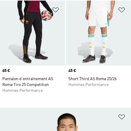
Ajouter à la Liste de produits favor
Aj
Prix
65 €
Prix
45 €
Pantalon d'entraînement AS
Short Third AS Roma 25/26
Roma Tiro 25 Competition
Hommes Performance
Hommes Performance
Aj