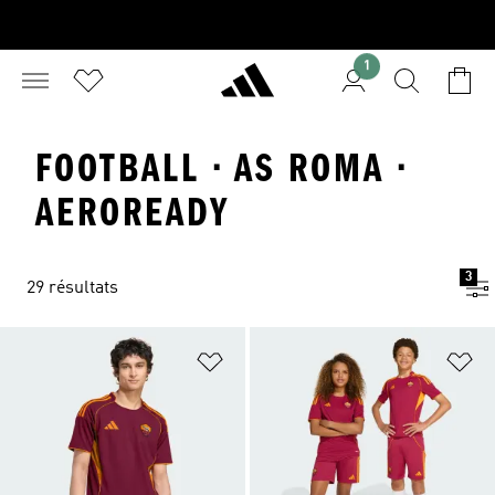
1
FOOTBALL · AS ROMA ·
AEROREADY
3
29 résultats
Ajouter à la Liste de produits favor
Aj