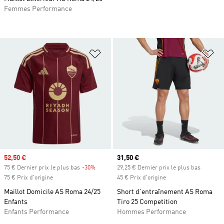
Femmes Performance
Ajouter à la Liste de produits favor
Aj
Prix soldé
52,50 €
Prix actuel
31,50 €
75 € Dernier prix le plus bas
-30%
Rabais
29,25 € Dernier prix le plus bas
75 € Prix d'origine
45 € Prix d'origine
Maillot Domicile AS Roma 24/25
Short d’entraînement AS Roma
Enfants
Tiro 25 Competition
Enfants Performance
Hommes Performance