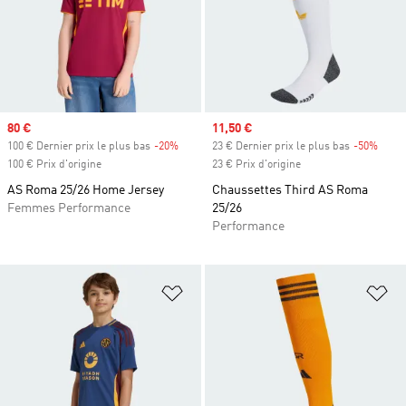
Prix soldé
80 €
Prix soldé
11,50 €
100 € Dernier prix le plus bas
-20%
Rabais
23 € Dernier prix le plus bas
-50%
Rabai
100 € Prix d'origine
23 € Prix d'origine
AS Roma 25/26 Home Jersey
Chaussettes Third AS Roma
Femmes Performance
25/26
Performance
Ajouter à la Liste de produits favor
Aj