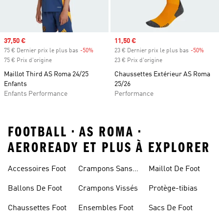
Prix soldé
37,50 €
Prix soldé
11,50 €
75 € Dernier prix le plus bas
-50%
Rabais
23 € Dernier prix le plus bas
-50%
Rabai
75 € Prix d'origine
23 € Prix d'origine
Maillot Third AS Roma 24/25
Chaussettes Extérieur AS Roma
Enfants
25/26
Enfants Performance
Performance
FOOTBALL • AS ROMA •
AEROREADY ET PLUS À EXPLORER
Accessoires Foot
Crampons Sans
Maillot De Foot
Lacets
Ballons De Foot
Crampons Vissés
Protège-tibias
Chaussettes Foot
Ensembles Foot
Sacs De Foot