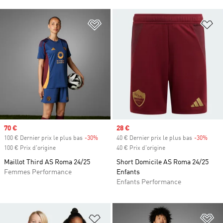
Ajouter à la Liste de produits favor
Aj
Prix soldé
70 €
Prix soldé
28 €
100 € Dernier prix le plus bas
-30%
Rabais
40 € Dernier prix le plus bas
-30%
Rabai
100 € Prix d'origine
40 € Prix d'origine
Maillot Third AS Roma 24/25
Short Domicile AS Roma 24/25
Femmes Performance
Enfants
Enfants Performance
Ajouter à la Liste de produits favor
Aj