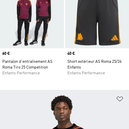
Prix
60 €
Prix
40 €
Pantalon d’entraînement AS
Short extérieur AS Roma 25/26
Roma Tiro 25 Competition
Enfants
Enfants Performance
Enfants Performance
Aj