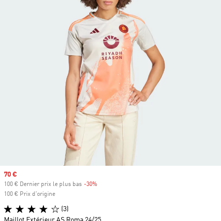
Prix soldé
70 €
100 € Dernier prix le plus bas
-30%
Rabais
100 € Prix d'origine
(3)
Maillot Extérieur AS Roma 24/25