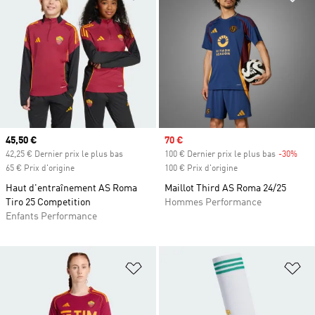
Prix actuel
45,50 €
Prix soldé
70 €
42,25 € Dernier prix le plus bas
100 € Dernier prix le plus bas
-30%
Raba
65 € Prix d'origine
100 € Prix d'origine
Haut d'entraînement AS Roma
Maillot Third AS Roma 24/25
Tiro 25 Competition
Hommes Performance
Enfants Performance
Ajouter à la Liste de produits favor
Aj