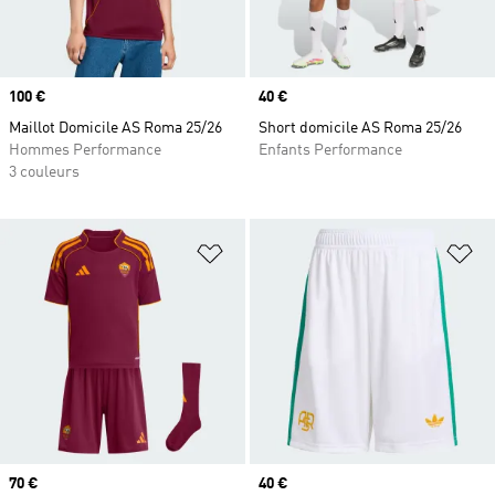
Prix
100 €
Prix
40 €
Maillot Domicile AS Roma 25/26
Short domicile AS Roma 25/26
Hommes Performance
Enfants Performance
3 couleurs
Ajouter à la Liste de produits favor
Aj
Prix
70 €
Prix
40 €