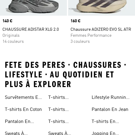
Prix
140 €
Prix
160 €
CHAUSSURE ADISTAR XLG 2.0
Chaussure ADIZERO EVO SL ATR
Originals
Femmes Performance
14 couleurs
3 couleurs
FETE DES PERES • CHAUSSURES •
LIFESTYLE • AU QUOTIDIEN ET
PLUS À EXPLORER
Survêtements En
T-shirts
Lifestyle Running
Coton
Graphiques Pour
Pour Femmes
T-shirts En Coton
T-shirts
Pantalon En Jean
Hommes
Graphiques Pour
Pantalon En
T-shirts
T-shirts En
Femmes
Coton
Graphiques Pour
Polyester Recyclé
Sweats À
Sweats À
Jogging En