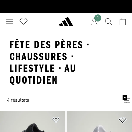
1
FÊTE DES PÈRES ·
CHAUSSURES ·
LIFESTYLE · AU
QUOTIDIEN
4
4 résultats
Ajouter à la Liste de produits favor
Aj