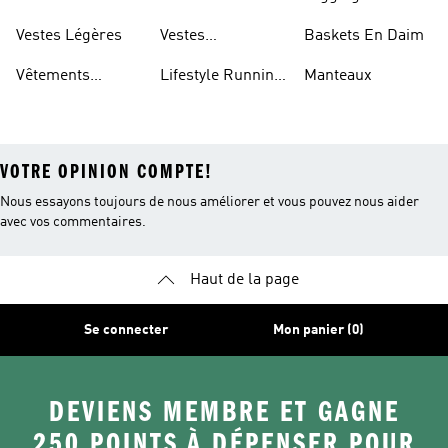
Enfants
Capuche Sherpas
Capuche Légers
Polyester Recyclé
Vestes Légères
Vestes
Baskets En Daim
Déperlantes
Vêtements
Lifestyle Running
Manteaux
Imperméables
Pour Hommes
VOTRE OPINION COMPTE!
Nous essayons toujours de nous améliorer et vous pouvez nous aider
avec vos commentaires.
Haut de la page
Se connecter
Mon panier (0)
DEVIENS MEMBRE ET GAGNE
250 POINTS À DÉPENSER POUR