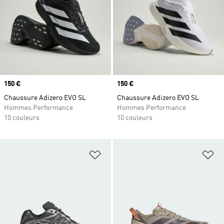
Prix
150 €
Prix
150 €
Chaussure Adizero EVO SL
Chaussure Adizero EVO SL
Hommes Performance
Hommes Performance
10 couleurs
10 couleurs
Ajouter à la Liste de produits favor
Aj