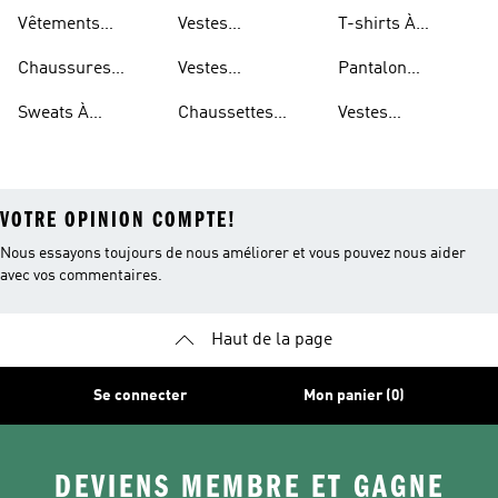
Respirantes Pour
Repliable
Vêtements
Vestes
T-shirts À
Enfants
Imperméables
Imperméables
Séchage Rapide
Chaussures
Vestes
Pantalon
Pour Hommes
Légères
Imperméables
Extensible
Sweats À
Chaussettes
Vestes
Pour Femmes
Capuche Légers
Respirantes
Déperlantes
VOTRE OPINION COMPTE!
Nous essayons toujours de nous améliorer et vous pouvez nous aider
avec vos commentaires.
Haut de la page
Se connecter
Mon panier (0)
DEVIENS MEMBRE ET GAGNE