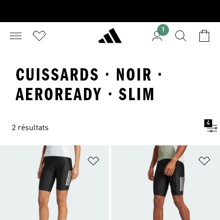
1
CUISSARDS · NOIR ·
AEROREADY · SLIM
4
2 résultats
Ajouter à la Liste de produits favor
Aj