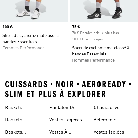
Prix
100 €
Prix actuel
75 €
70 € Dernier prix le plus bas
Short de cyclisme matelassé 3
100 € Prix d'origine
bandes Essentials
Femmes Performance
Short de cyclisme matelassé 3
bandes Essentials
Hommes Performance
CUISSARDS • NOIR • AEROREADY •
SLIM ET PLUS À EXPLORER
Baskets
Pantalon De
Chaussures
Respirantes Pour
Jogging Léger
Réfléchissantes
Baskets
Vestes Légères
Vêtements
Femme
Respirantes Pour
Réfléchissants
Baskets
Vestes À
Vestes Isolées
Hommes