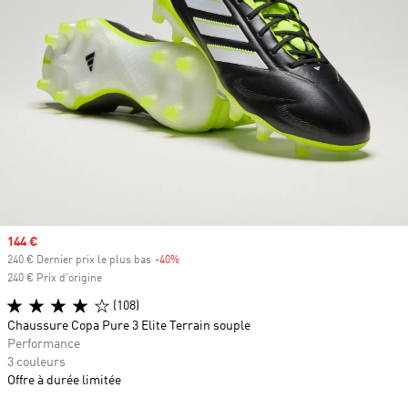
Prix soldé
144 €
240 € Dernier prix le plus bas
-40%
Rabais
240 € Prix d'origine
(108)
Chaussure Copa Pure 3 Elite Terrain souple
Performance
3 couleurs
Offre à durée limitée