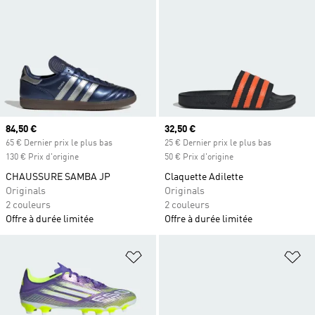
Prix actuel
84,50 €
Prix actuel
32,50 €
65 € Dernier prix le plus bas
25 € Dernier prix le plus bas
130 € Prix d'origine
50 € Prix d'origine
CHAUSSURE SAMBA JP
Claquette Adilette
Originals
Originals
2 couleurs
2 couleurs
Offre à durée limitée
Offre à durée limitée
Ajouter à la Liste de produits favor
Aj