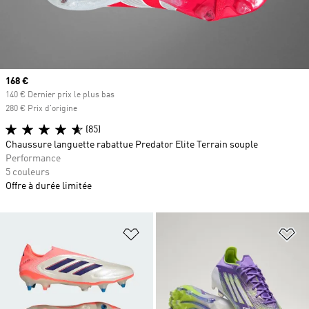
Prix actuel
168 €
140 € Dernier prix le plus bas
280 € Prix d'origine
(85)
Chaussure languette rabattue Predator Elite Terrain souple
Performance
5 couleurs
Offre à durée limitée
Ajouter à la Liste de produits favor
Aj