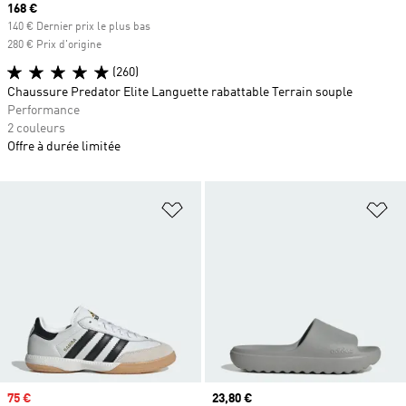
Prix actuel
168 €
140 € Dernier prix le plus bas
280 € Prix d'origine
(260)
Chaussure Predator Elite Languette rabattable Terrain souple
Performance
2 couleurs
Offre à durée limitée
Ajouter à la Liste de produits favor
Aj
Prix soldé
75 €
Prix actuel
23,80 €