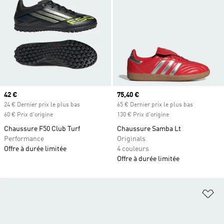
Prix actuel
42 €
Prix actuel
75,40 €
24 € Dernier prix le plus bas
65 € Dernier prix le plus bas
60 € Prix d'origine
130 € Prix d'origine
Chaussure F50 Club Turf
Chaussure Samba Lt
Performance
Originals
Offre à durée limitée
4 couleurs
Offre à durée limitée
Aj