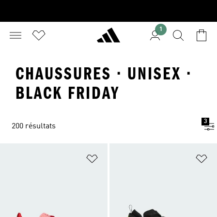
1
CHAUSSURES · UNISEX ·
BLACK FRIDAY
3
200 résultats
Ajouter à la Liste de produits favor
Aj