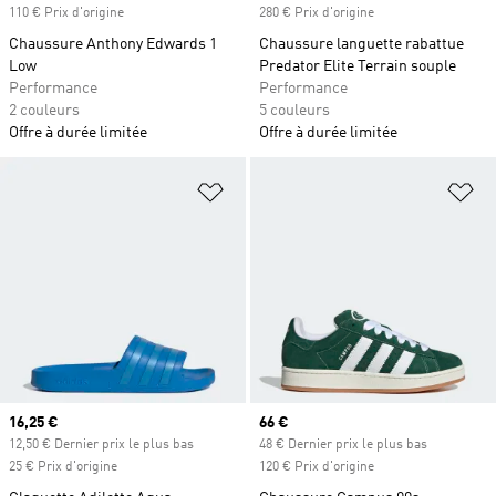
110 € Prix d'origine
280 € Prix d'origine
Chaussure Anthony Edwards 1
Chaussure languette rabattue
Low
Predator Elite Terrain souple
Performance
Performance
2 couleurs
5 couleurs
Offre à durée limitée
Offre à durée limitée
Ajouter à la Liste de produits favor
Aj
Prix actuel
16,25 €
Prix actuel
66 €
12,50 € Dernier prix le plus bas
48 € Dernier prix le plus bas
25 € Prix d'origine
120 € Prix d'origine