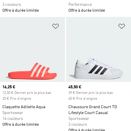
3 couleurs
Performance
Offre à durée limitée
Offre à durée limitée
Ajouter à la Liste de produits favor
Aj
Prix actuel
16,25 €
Prix actuel
45,50 €
12,50 € Dernier prix le plus bas
39 € Dernier prix le plus bas
25 € Prix d'origine
65 € Prix d'origine
Claquette Adilette Aqua
Chaussure Grand Court TD
Sportswear
Lifestyle Court Casual
14 couleurs
Sportswear
Offre à durée limitée
2 couleurs
Offre à durée limitée