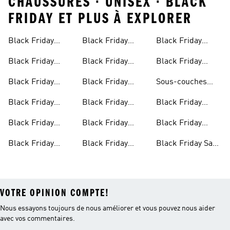
CHAUSSURES · UNISEX · BLACK
FRIDAY ET PLUS À EXPLORER
Black Friday
Black Friday
Black Friday
Basketball Pour
Capuche Pour
Vêtements Pour
Chaussures De
Vestes D'hiver
Hommes
Hommes
Black Friday
Black Friday
Black Friday
Femmes
Tennis
Chaussures De
Articles De Golf
Vêtements Pour
Black Friday
Black Friday
Sous-couches
Running
Pour Hommes
Hommes
Chaussures Pour
Chaussettes
Black Friday
Black Friday
Black Friday
Black Friday
Femmes
Claquettes
Sweats À
Pantalons De
Black Friday
Black Friday
Black Friday
Capuche Pour
Survêtement
Survêtements
Leggings Pour
Vêtements Pour
Femmes
Black Friday
Black Friday
Black Friday Sacs
Pour Femmes
Femmes
Enfants
Chaussures De
Sweats À
À Dos
VOTRE OPINION COMPTE!
Nous essayons toujours de nous améliorer et vous pouvez nous aider
avec vos commentaires.