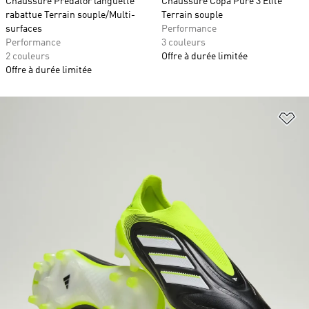
Chaussure Predator languette
Chaussure Copa Pure 3 Elite
rabattue Terrain souple/Multi-
Terrain souple
surfaces
Performance
Performance
3 couleurs
2 couleurs
Offre à durée limitée
Offre à durée limitée
Aj