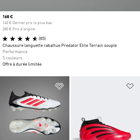
Prix actuel
168 €
140 € Dernier prix le plus bas
280 € Prix d'origine
(85)
Chaussure languette rabattue Predator Elite Terrain souple
Performance
5 couleurs
Offre à durée limitée
Ajouter à la Liste de produits favor
Aj