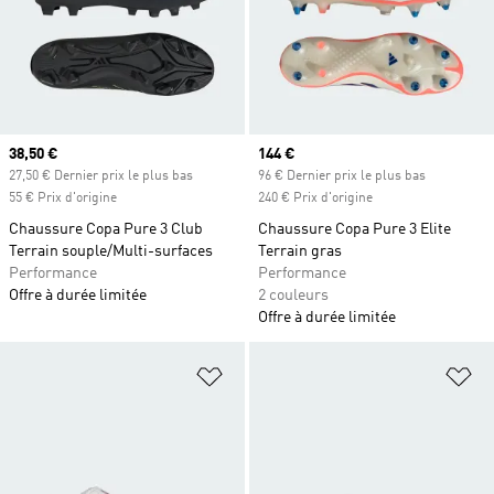
Prix actuel
38,50 €
Prix actuel
144 €
27,50 € Dernier prix le plus bas
96 € Dernier prix le plus bas
55 € Prix d'origine
240 € Prix d'origine
Chaussure Copa Pure 3 Club
Chaussure Copa Pure 3 Elite
Terrain souple/Multi-surfaces
Terrain gras
Performance
Performance
Offre à durée limitée
2 couleurs
Offre à durée limitée
Ajouter à la Liste de produits favor
Aj