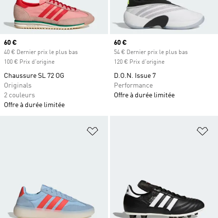
Prix actuel
60 €
Prix actuel
60 €
40 € Dernier prix le plus bas
54 € Dernier prix le plus bas
100 € Prix d'origine
120 € Prix d'origine
Chaussure SL 72 OG
D.O.N. Issue 7
Originals
Performance
2 couleurs
Offre à durée limitée
Offre à durée limitée
Ajouter à la Liste de produits favor
Aj