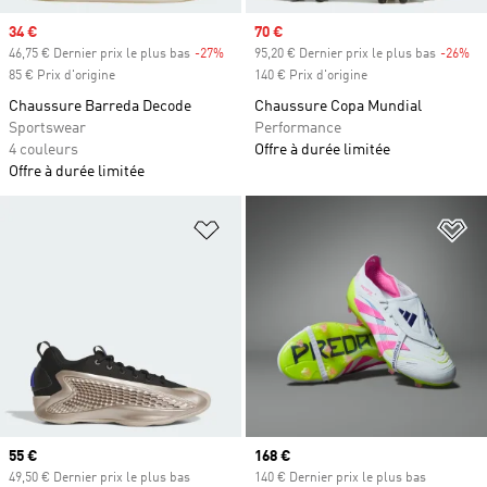
Prix soldé
34 €
Prix soldé
70 €
46,75 € Dernier prix le plus bas
-27%
Rabais
95,20 € Dernier prix le plus bas
-26%
Ra
85 € Prix d'origine
140 € Prix d'origine
Chaussure Barreda Decode
Chaussure Copa Mundial
Sportswear
Performance
4 couleurs
Offre à durée limitée
Offre à durée limitée
Ajouter à la Liste de produits favor
Aj
Prix actuel
55 €
Prix actuel
168 €
49,50 € Dernier prix le plus bas
140 € Dernier prix le plus bas