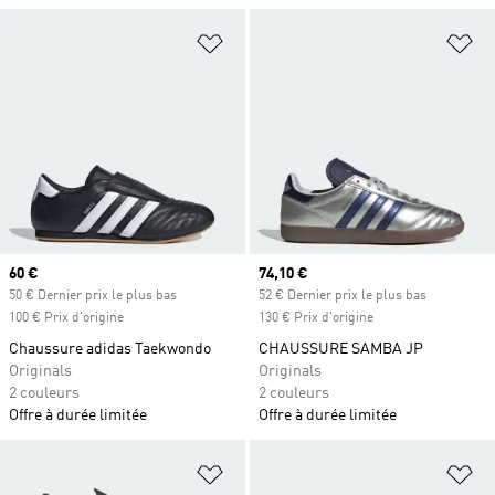
Ajouter à la Liste de produits favor
Aj
Prix actuel
60 €
Prix actuel
74,10 €
50 € Dernier prix le plus bas
52 € Dernier prix le plus bas
100 € Prix d'origine
130 € Prix d'origine
Chaussure adidas Taekwondo
CHAUSSURE SAMBA JP
Originals
Originals
2 couleurs
2 couleurs
Offre à durée limitée
Offre à durée limitée
Ajouter à la Liste de produits favor
Aj