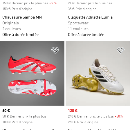
150 € Dernier prix le plus bas
-50%
Rabais
21 € Dernier prix le plus bas
150 € Prix d'origine
35 € Prix d'origine
Chaussure Samba MN
Claquette Adilette Lumia
Originals
Sportswear
2 couleurs
11 couleurs
Offre à durée limitée
Offre à durée limitée
Ajouter à la Liste de produits favor
Aj
Prix actuel
60 €
Prix soldé
120 €
50 € Dernier prix le plus bas
240 € Dernier prix le plus bas
-50%
Raba
100 € Prix d'origine
240 € Prix d'origine