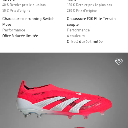
40 € Dernier prix le plus bas
130 € Dernier prix le plus bas
50 € Prix d'origine
260 € Prix d'origine
Chaussure de running Switch
Chaussure F50 Elite Terrain
Move
souple
Performance
Performance
Offre à durée limitée
4 couleurs
Offre à durée limitée
Aj