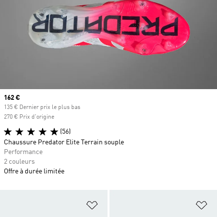
Prix actuel
162 €
135 € Dernier prix le plus bas
270 € Prix d'origine
(56)
Chaussure Predator Elite Terrain souple
Performance
2 couleurs
Offre à durée limitée
Ajouter à la Liste de produits favor
Aj