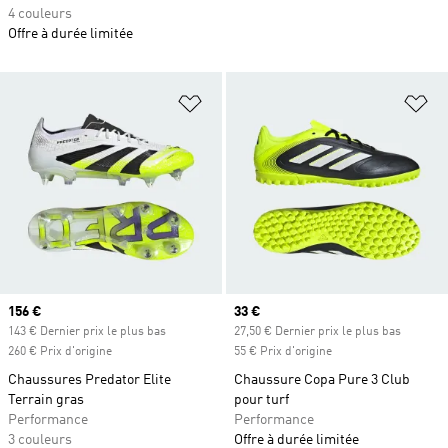
4 couleurs
Offre à durée limitée
Ajouter à la Liste de produits favor
Aj
Prix actuel
156 €
Prix actuel
33 €
143 € Dernier prix le plus bas
27,50 € Dernier prix le plus bas
260 € Prix d'origine
55 € Prix d'origine
Chaussures Predator Elite
Chaussure Copa Pure 3 Club
Terrain gras
pour turf
Performance
Performance
3 couleurs
Offre à durée limitée