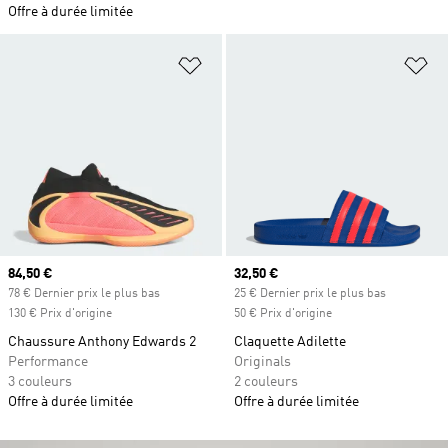
Offre à durée limitée
Ajouter à la Liste de produits favor
Aj
Prix actuel
84,50 €
Prix actuel
32,50 €
78 € Dernier prix le plus bas
25 € Dernier prix le plus bas
130 € Prix d'origine
50 € Prix d'origine
Chaussure Anthony Edwards 2
Claquette Adilette
Performance
Originals
3 couleurs
2 couleurs
Offre à durée limitée
Offre à durée limitée