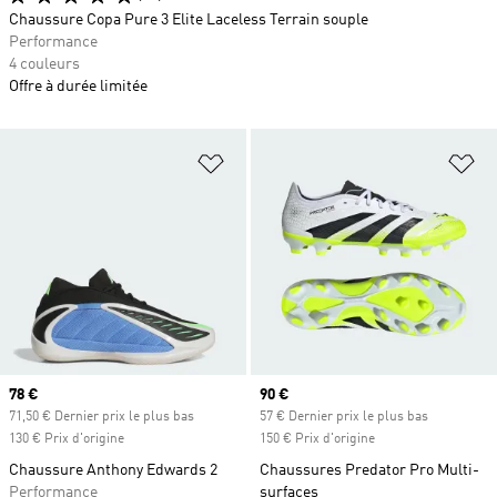
Chaussure Copa Pure 3 Elite Laceless Terrain souple
Performance
4 couleurs
Offre à durée limitée
Ajouter à la Liste de produits favor
Aj
Prix actuel
78 €
Prix actuel
90 €
71,50 € Dernier prix le plus bas
57 € Dernier prix le plus bas
130 € Prix d'origine
150 € Prix d'origine
Chaussure Anthony Edwards 2
Chaussures Predator Pro Multi-
Performance
surfaces