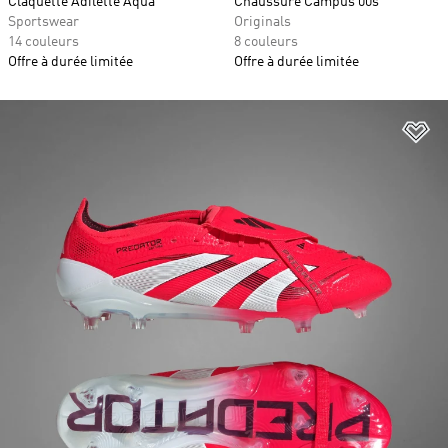
Claquette Adilette Aqua
Chaussure Campus 00s
Sportswear
Originals
14 couleurs
8 couleurs
Offre à durée limitée
Offre à durée limitée
Aj