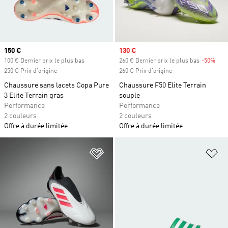
Prix actuel
150 €
Prix soldé
130 €
100 € Dernier prix le plus bas
260 € Dernier prix le plus bas
-50%
Raba
250 € Prix d'origine
260 € Prix d'origine
Chaussure sans lacets Copa Pure
Chaussure F50 Elite Terrain
3 Elite Terrain gras
souple
Performance
Performance
2 couleurs
2 couleurs
Offre à durée limitée
Offre à durée limitée
Ajouter à la Liste de produits favor
Aj