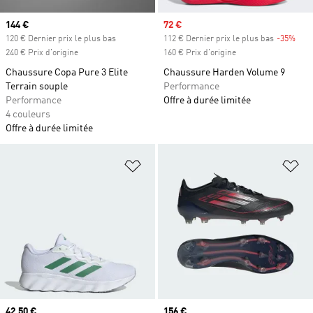
Prix actuel
144 €
Prix soldé
72 €
120 € Dernier prix le plus bas
112 € Dernier prix le plus bas
-35%
Raba
240 € Prix d'origine
160 € Prix d'origine
Chaussure Copa Pure 3 Elite
Chaussure Harden Volume 9
Terrain souple
Performance
Performance
Offre à durée limitée
4 couleurs
Offre à durée limitée
Ajouter à la Liste de produits favor
Aj
Prix actuel
42,50 €
Prix actuel
156 €