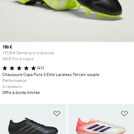
Prix actuel
150 €
137,50 € Dernier prix le plus bas
250 € Prix d'origine
(41)
Chaussure Copa Pure 3 Elite Laceless Terrain souple
Performance
4 couleurs
Offre à durée limitée
Ajouter à la Liste de produits favor
Aj